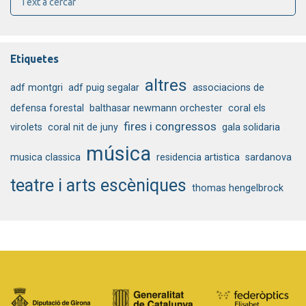
Etiquetes
altres
adf montgri
adf puig segalar
associacions de
defensa forestal
balthasar newmann orchester
coral els
fires i congressos
virolets
coral nit de juny
gala solidaria
música
musica classica
residencia artistica
sardanova
teatre i arts escèniques
thomas hengelbrock