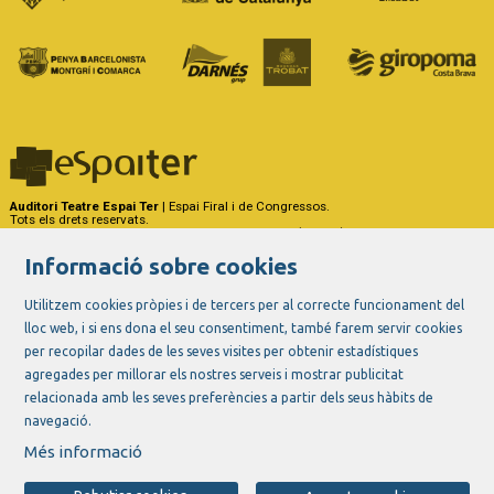
Auditori Teatre Espai Ter
| Espai Firal i de Congressos.
Tots els drets reservats.
Carrer del Riu Ter, 29 - 17257 Torroella de Montgrí (Girona)
Tel. 972 75 50 03 - a/e:
info@espaiter.cat
Informació sobre cookies
|
|
|
Sitemap
Avís Legal
Ús de Cookies
Contactar
Utilitzem cookies pròpies i de tercers per al correcte funcionament del
lloc web, i si ens dona el seu consentiment, també farem servir cookies
Link a instagram
Link a youtube
Link a twitter
Link a facebook
per recopilar dades de les seves visites per obtenir estadístiques
agregades per millorar els nostres serveis i mostrar publicitat
relacionada amb les seves preferències a partir dels seus hàbits de
navegació.
Més informació