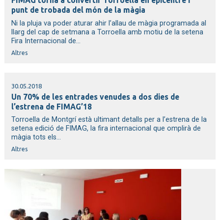
FIMAG torna a convertir Torroella en epicentre i
punt de trobada del món de la màgia
Ni la pluja va poder aturar ahir l’allau de màgia programada al
llarg del cap de setmana a Torroella amb motiu de la setena
Fira Internacional de...
Altres
30.05.2018
Un 70% de les entrades venudes a dos dies de
l’estrena de FIMAG’18
Torroella de Montgrí està ultimant detalls per a l’estrena de la
setena edició de FIMAG, la fira internacional que omplirà de
màgia tots els...
Altres