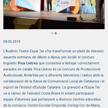
Diapositiva 2 de 2: L'Espai Ter és transforma en un plató de televisió 
08.05.2019
L'Auditori Teatre Espai Ter s'ha transformat en plató de televisió
aquesta setmana, de dilluns a dijous, per acollir el concurs
lingüístic
Pica Lletres
que consisteix a lletrejar correctament
paraules en català. Pica Lletres és un concurs de Produccions
Audiovisuals Antàrtida per a diferents televisions i ràdios amb la
col·laboració de la Xarxa de Comunicació Local de Catalunya i el
suport de l’Institut d’Estudis Catalans. La gravació a l'Espai Ter
va a càrrec de Televisió Costa Brava hi estant participació
equips d'alumnes que pertanyent a diversos centres educatius
de la comarca: Centre Escolar Empordà, Col·legi Cor de Maria,