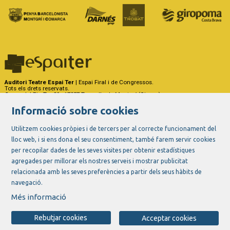
Auditori Teatre Espai Ter
| Espai Firal i de Congressos.
Tots els drets reservats.
Carrer del Riu Ter, 29 - 17257 Torroella de Montgrí (Girona)
Tel. 972 75 50 03 - a/e:
info@espaiter.cat
Informació sobre cookies
|
|
|
Sitemap
Avís Legal
Ús de Cookies
Contactar
Utilitzem cookies pròpies i de tercers per al correcte funcionament del
lloc web, i si ens dona el seu consentiment, també farem servir cookies
Link a instagram
Link a youtube
Link a twitter
Link a facebook
per recopilar dades de les seves visites per obtenir estadístiques
agregades per millorar els nostres serveis i mostrar publicitat
relacionada amb les seves preferències a partir dels seus hàbits de
navegació.
Més informació
Rebutjar cookies
Acceptar cookies