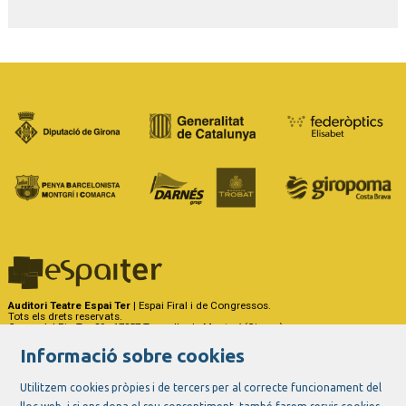
Auditori Teatre Espai Ter
| Espai Firal i de Congressos.
Tots els drets reservats.
Carrer del Riu Ter, 29 - 17257 Torroella de Montgrí (Girona)
Tel. 972 75 50 03 - a/e:
info@espaiter.cat
Informació sobre cookies
|
|
|
Sitemap
Avís Legal
Ús de Cookies
Contactar
Utilitzem cookies pròpies i de tercers per al correcte funcionament del