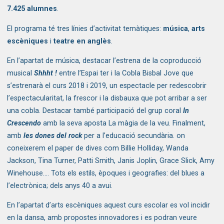
7.425 alumnes
.
El programa té tres línies d’activitat temàtiques:
música
,
arts
escèniques
i
teatre en anglès
.
En l’apartat de música, destacar l’estrena de la coproducció
musical
Shhht !
entre l’Espai ter i la Cobla Bisbal Jove que
s’estrenarà el curs 2018 i 2019, un espectacle per redescobrir
l’espectacularitat, la frescor i la disbauxa que pot arribar a ser
una cobla. Destacar també participació del grup coral
In
Crescendo
amb la seva aposta La màgia de la veu. Finalment,
amb
les dones del rock
per a l’educació secundària. on
coneixerem el paper de dives com Billie Holliday, Wanda
Jackson, Tina Turner, Patti Smith, Janis Joplin, Grace Slick, Amy
Winehouse.... Tots els estils, èpoques i geografies: del blues a
l’electrònica; dels anys 40 a avui.
En l’apartat d’arts escèniques aquest curs escolar es vol incidir
en la dansa, amb propostes innovadores i es podran veure