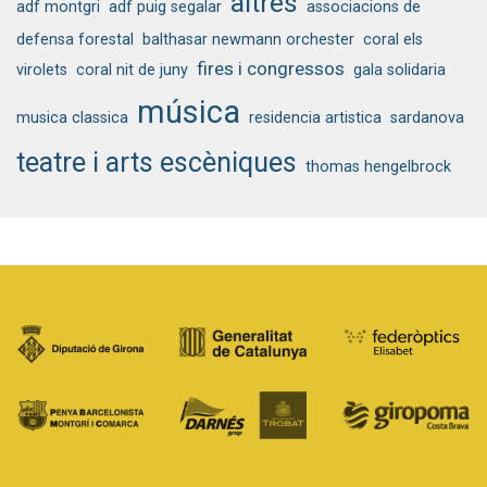
altres
adf montgri
adf puig segalar
associacions de
defensa forestal
balthasar newmann orchester
coral els
fires i congressos
virolets
coral nit de juny
gala solidaria
música
musica classica
residencia artistica
sardanova
teatre i arts escèniques
thomas hengelbrock