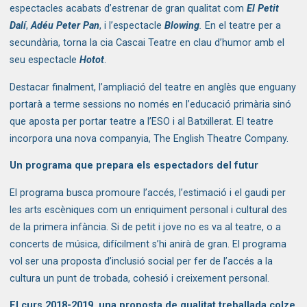
espectacles acabats d’estrenar de gran qualitat com
El Petit
Dalí
,
Adéu Peter Pan
, i l’espectacle
Blowing
.
En el teatre per a
secundària, torna la cia Cascai Teatre en clau d’humor amb el
seu espectacle
Hotot
.
Destacar finalment, l’ampliació del teatre en anglès que enguany
portarà a terme sessions no només en l’educació primària sinó
que aposta per portar teatre a l’ESO i al Batxillerat. El teatre
incorpora una nova companyia, The English Theatre Company.
Un programa que prepara els espectadors del futur
El programa busca promoure l’accés, l’estimació i el gaudi per
les arts escèniques com un enriquiment personal i cultural des
de la primera infància. Si de petit i jove no es va al teatre, o a
concerts de música, difícilment s’hi anirà de gran. El programa
vol ser una proposta d’inclusió social per fer de l’accés a la
cultura un punt de trobada, cohesió i creixement personal.
El curs 2018-2019, una proposta de qualitat treballada colze