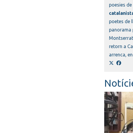
poesies de
catalanist
poetes de l
panorama po
Montserrat 
retorn a Ca
arrenca, en
Notíci