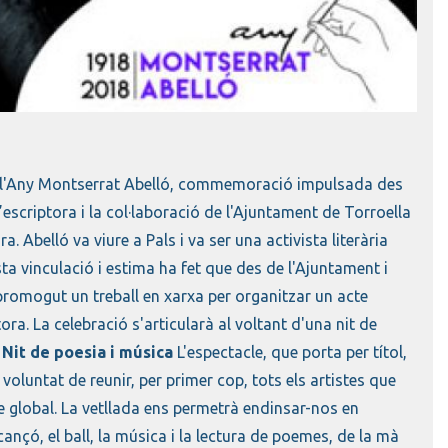
al de l'Any Montserrat Abelló, commemoració impulsada des
’escriptora i la col·laboració de l'Ajuntament de Torroella
 Abelló va viure a Pals i va ser una activista literària
a vinculació i estima ha fet que des de l'Ajuntament i
gi promogut un treball en xarxa per organitzar un acte
ora. La celebració s'articularà al voltant d'una nit de
.
Nit de poesia i música
L'espectacle, que porta per títol,
voluntat de reunir, per primer cop, tots els artistes que
le global. La vetllada ens permetrà endinsar-nos en
ançó, el ball, la música i la lectura de poemes, de la mà