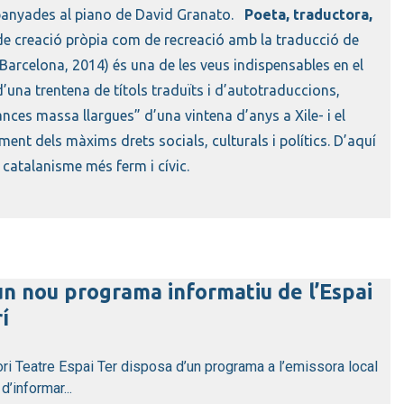
mpanyades al piano de David Granato.
Poeta, traductora,
de creació pròpia com de recreació amb la traducció de
Barcelona, 2014) és una de les veus indispensables en el
una trentena de títols traduïts i d’autotraduccions,
ances massa llargues” d’una vintena d’anys a Xile- i el
ment dels màxims drets socials, culturals i polítics. D’aquí
u catalanisme més ferm i cívic.
un nou programa informatiu de l’Espai
í
ori Teatre Espai Ter disposa d’un programa a l’emissora local
’informar...