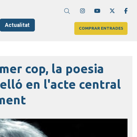
Link a instagram
Link a youtube
Link a twi
Lin
Cerca
Actualitat
COMPRAR ENTRADES
imer cop, la poesia
lló en l'acte central
ement