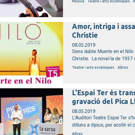
Música
Teatre i arts escèniques
A
Amor, intriga i ass
Christie
08.05.2019
Sens dubte Muerte en el Nilo 
Christie. La novel·la de 1937 v
Teatre i arts escèniques
Altres
L'Espai Ter és tra
gravació del Pica L
08.05.2019
L'Auditori Teatre Espai Ter s'
dilluns a dijous, per acollir el 
Altres