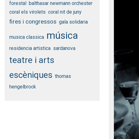
forestal
balthasar newmann orchester
coral els virolets
coral nit de juny
fires i congressos
gala solidaria
música
musica classica
residencia artistica
sardanova
teatre i arts
escèniques
thomas
hengelbrock