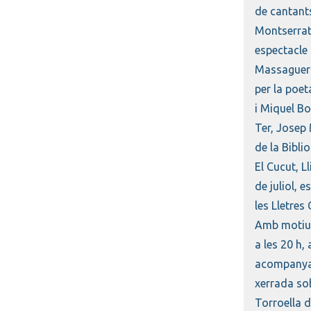
de cantants
Montserrat 
espectacle 
Massaguer i
per la poet
i Miquel Bo
Ter, Josep 
de la Bibli
El Cucut, Ll
de juliol, 
les Lletres 
Amb motiu d
a les 20 h,
acompanyade
xerrada so
Torroella d