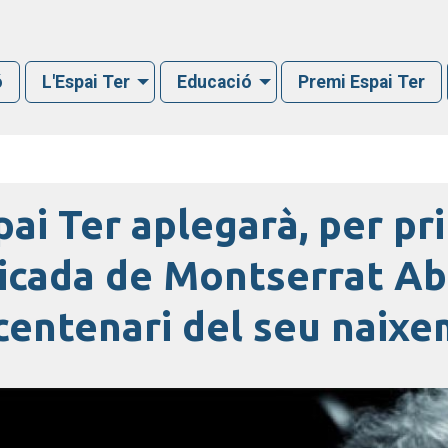
ó
L'Espai Ter
Educació
Premi Espai Ter
pai Ter aplegarà, per pr
cada de Montserrat Abe
centenari del seu naix