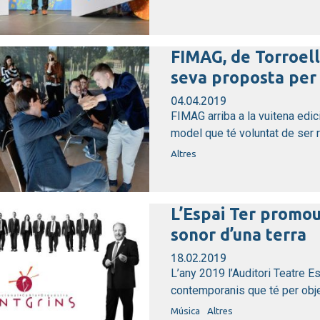
FIMAG, de Torroell
seva proposta per 
04.04.2019
FIMAG arriba a la vuitena edic
model que té voluntat de ser re
Altres
L’Espai Ter promou
sonor d’una terra
18.02.2019
L’any 2019 l’Auditori Teatre Es
contemporanis que té per objec
Música
Altres