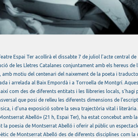
 1 de 1
Teatre Espai Ter acollirà el dissabte 7 de juliol l'acte centr
tució de les Lletres Catalanes conjuntament amb els hereus de l
 amb motiu del centenari del naixement de la poeta i traductora.
da i arrelada al Baix Empordà i a Torroella de Montgrí. Aquest
, així com des de diferents entitats i les llibreries locals, s'ha
nsversal que posi de relleu les diferents dimensions de l'escript
ica, i d'una exposició sobre la seva trajectòria vital i literària
Montserrat Abelló» (21 h, Espai Ter), ha estat concebut amb la 
 la poesia de Montserrat Abelló i oferir al públic un espectac
oètic de Montserrat Abelló des de diferents disciplines com la c