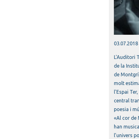
Diapositiva
03.07.2018
L'Auditori 
de la Insti
de Montgrí,
molt estima
l'Espai Ter
central tra
poesia i mús
«Al cor de 
han musicat
l’univers p