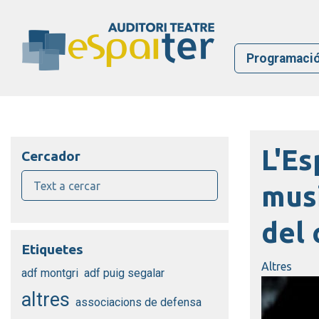
Programaci
L'Es
Cercador
musi
del 
Etiquetes
Altres
adf montgri
adf puig segalar
altres
associacions de defensa