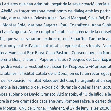
 i artistes que han admirat i begut de la seva creació literària.
Abelló va traçar personalment ponts de diàleg amb les partici
únic, que reunirà a Celeste Alías i David Mengual, Sílvia Bel, 
 Montse Solà, Mariona Sagarra i Raül Costafreda, Anna Subiran
a Laia Noguera. L’acte comptarà amb l'assistència de la conselle
fill, que va ser senador i exdirector de l'Espai Ter. També hi ass
Martinoy, entre d'altres autoritats i representants locals. L'a
oteca Municipal Pere Blasi, Casa Pastors, Consorci per a la Nor
ibreria Elias, Llibreria i Papereria Elias i Xibeques del Cau.
Expos
es podrà visitar al vestíbul de l'Espai Ter l'exposició «Montserrat
Catalanes i l'Institut Català de la Dona, on es fa un recorregut pe
e l'exposició, l'entitat Xibeques del Cau, ha organitzat un segui
 amb la inauguració de l’exposició, durant la qual es faran le
s al piano de David Granato. Així mateix, el 13 de juliol, a le
bre la nova gramàtica catalana-Any Pompeu Fabra, a càrrec de 
e Montgrí. CNL de Girona. Finalment, el 27 de juny, a les 20.30 