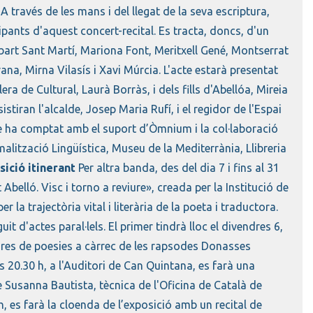
 A través de les mans i del llegat de la seva escriptura,
pants d'aquest concert-recital. Es tracta, doncs, d'un
Esbart Sant Martí, Mariona Font, Meritxell Gené, Montserrat
a, Mirna Vilasís i Xavi Múrcia. L'acte estarà presentat
ra de Cultural, Laurà Borràs, i dels fills d'Abellóa, Mireia
istiran l'alcalde, Josep Maria Rufí, i el regidor de l'Espai
cte ha comptat amb el suport d’Òmnium i la col·laboració
malització Lingüística, Museu de la Mediterrània, Llibreria
ició itinerant
Per altra banda, des del dia 7 i fins al 31
 Abelló. Visc i torno a reviure», creada per la Institució de
r la trajectòria vital i literària de la poeta i traductora.
t d'actes paral·lels. El primer tindrà lloc el divendres 6,
ctures de poesies a càrrec de les rapsodes Donasses
s 20.30 h, a l'Auditori de Can Quintana, es farà una
Susanna Bautista, tècnica de l'Oficina de Català de
h, es farà la cloenda de l’exposició amb un recital de