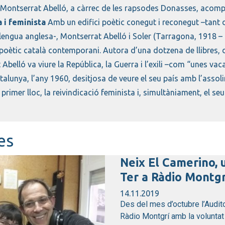
 Montserrat Abelló, a càrrec de les rapsodes Donasses, aco
a i feminista
Amb un edifici poètic conegut i reconegut –tant 
lengua anglesa-, Montserrat Abelló i Soler (Tarragona, 1918 – 
ètic català contemporani. Autora d’una dotzena de llibres, d’
Abelló va viure la República, la Guerra i l’exili –com “unes vac
talunya, l’any 1960, desitjosa de veure el seu país amb l’assoli
 primer lloc, la reivindicació feminista i, simultàniament, el se
es
Neix El Camerino, 
Ter a Ràdio Montgr
14.11.2019
Des del mes d’octubre l’Audit
Ràdio Montgrí amb la voluntat d