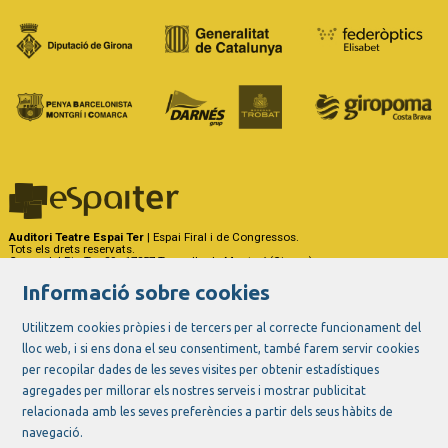
Auditori Teatre Espai Ter
| Espai Firal i de Congressos.
Tots els drets reservats.
Carrer del Riu Ter, 29 - 17257 Torroella de Montgrí (Girona)
Tel. 972 75 50 03 - a/e:
info@espaiter.cat
Informació sobre cookies
|
|
|
Sitemap
Avís Legal
Ús de Cookies
Contactar
Utilitzem cookies pròpies i de tercers per al correcte funcionament del
lloc web, i si ens dona el seu consentiment, també farem servir cookies
Link a instagram
Link a youtube
Link a twitter
Link a facebook
per recopilar dades de les seves visites per obtenir estadístiques
agregades per millorar els nostres serveis i mostrar publicitat
relacionada amb les seves preferències a partir dels seus hàbits de
navegació.