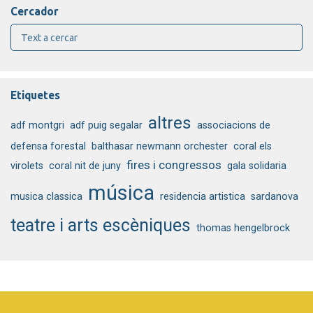
Cercador
Etiquetes
altres
adf montgri
adf puig segalar
associacions de
defensa forestal
balthasar newmann orchester
coral els
fires i congressos
virolets
coral nit de juny
gala solidaria
música
musica classica
residencia artistica
sardanova
teatre i arts escèniques
thomas hengelbrock