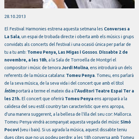
Diapositiva 1 de 1
28.10.2013
El Festival Harmonies estrena aquesta setmana les
Converses a
La Sala
, un espai de trobada directe i oberta amb els músics i grups
convidats als concerts del festival i una ocasió única per parlar de
tu a tu amb:
Tomeu Penya, Las Migas i Gossos
.
Dissabte 2 de
novembre, a les 18h
, a la Sala de Torroella de Montgrí el
compositor i músic de tenora
Jordi Molina
, ens introduirà un dels
referents de la música catalana:
Tomeu Penya
. Tomeu, ens parlarà
de la seva música, de la seva vida i del concert que amb el títol
Íntim
portarà a terme el mateix dia a
l'Auditori Teatre Espai Ter a
les 21h.
El concert que oferirà
Tomeu Penya
ens aproparà a la
calidesa del seu estil country tan característic que ens apropa,
d'una manera suggerent, a la bellesa de l'illa del seu cor: Mallorca.
Tomeu Penya vindrà acompanyat aquesta vegada del músic
Simó
Pocovi
(veu i baix). Si us agrada la música, aquest dissabte teniu
dues cites que no us podeu perdre: a les 18h conversa amb Tomeu