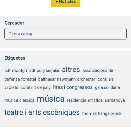
+ Notícies
Cercador
Etiquetes
altres
adf montgri
adf puig segalar
associacions de
defensa forestal
balthasar newmann orchester
coral els
fires i congressos
virolets
coral nit de juny
gala solidaria
música
musica classica
residencia artistica
sardanova
teatre i arts escèniques
thomas hengelbrock