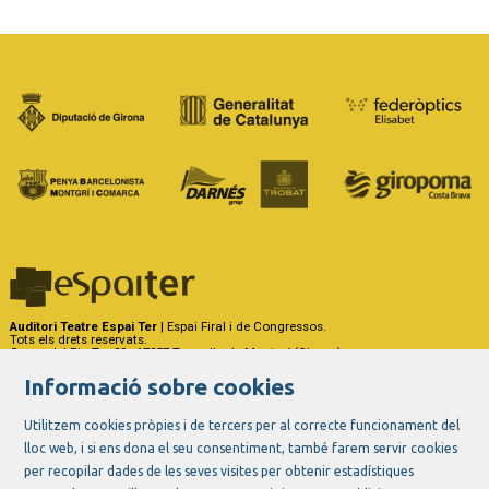
Auditori Teatre Espai Ter
| Espai Firal i de Congressos.
Tots els drets reservats.
Carrer del Riu Ter, 29 - 17257 Torroella de Montgrí (Girona)
Tel. 972 75 50 03 - a/e:
info@espaiter.cat
Informació sobre cookies
|
|
|
Sitemap
Avís Legal
Ús de Cookies
Contactar
Utilitzem cookies pròpies i de tercers per al correcte funcionament del
lloc web, i si ens dona el seu consentiment, també farem servir cookies
Link a instagram
Link a youtube
Link a twitter
Link a facebook
per recopilar dades de les seves visites per obtenir estadístiques