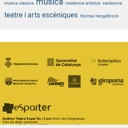
música
musica classica
residencia artistica
sardanova
teatre i arts escèniques
thomas hengelbrock
Auditori Teatre Espai Ter
| Espai Firal i de Congressos.
Tots els drets reservats.
Carrer del Riu Ter, 29 - 17257 Torroella de Montgrí (Girona)