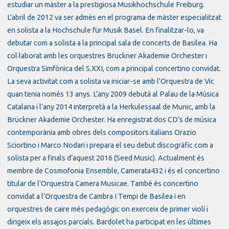
estudiar un màster a la prestigiosa Musikhochschule Freiburg.
L'abril de 2012 va ser admès en el programa de màster especialitzat
en solista a la Hochschule für Musik Basel. En finalitzar-lo, va
debutar com a solista a la principal sala de concerts de Basilea. Ha
col·laborat amb les orquestres Bruckner Akademie Orchester i
Orquestra Simfònica del S.XXI, com a principal concertino convidat.
La seva activitat com a solista va iniciar-se amb l'Orquestra de Vic
quan tenia només 13 anys. L’any 2009 debutà al Palau de la Música
Catalana i l’any 2014 interpretà a la Herkulessaal de Munic, amb la
Brückner Akademie Orchester. Ha enregistrat dos CD’s de música
contemporània amb obres dels compositors italians Orazio
Sciortino i Marco Nodari i prepara el seu debut discogràfic com a
solista per a finals d’aquest 2016 (Seed Music). Actualment és
membre de Cosmofonia Ensemble, Camerata432 i és el concertino
titular de l'Orquestra Camera Musicae. També és concertino
convidat a l'Orquestra de Cambra I Tempi de Basilea i en
orquestres de caire més pedagògic on exerceix de primer violí i
dirigeix els assajos parcials. Bardolet ha participat en les últimes