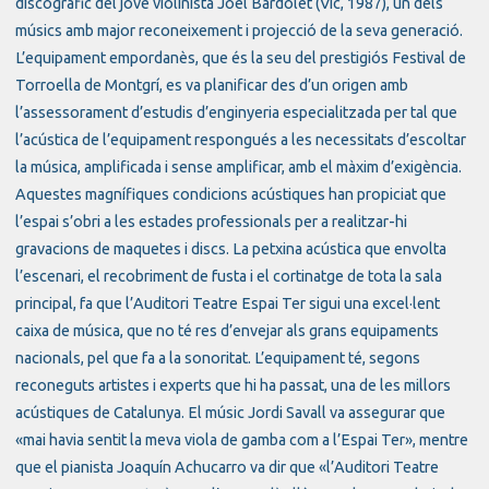
discogràfic del jove violinista Joel Bardolet (Vic, 1987), un dels
músics amb major reconeixement i projecció de la seva generació.
L’equipament empordanès, que és la seu del prestigiós Festival de
Torroella de Montgrí, es va planificar des d’un origen amb
l’assessorament d’estudis d’enginyeria especialitzada per tal que
l’acústica de l’equipament respongués a les necessitats d’escoltar
la música, amplificada i sense amplificar, amb el màxim d’exigència.
Aquestes magnífiques condicions acústiques han propiciat que
l’espai s’obri a les estades professionals per a realitzar-hi
gravacions de maquetes i discs. La petxina acústica que envolta
l’escenari, el recobriment de fusta i el cortinatge de tota la sala
principal, fa que l’Auditori Teatre Espai Ter sigui una excel·lent
caixa de música, que no té res d’envejar als grans equipaments
nacionals, pel que fa a la sonoritat. L’equipament té, segons
reconeguts artistes i experts que hi ha passat, una de les millors
acústiques de Catalunya. El músic Jordi Savall va assegurar que
«mai havia sentit la meva viola de gamba com a l’Espai Ter», mentre
que el pianista Joaquín Achucarro va dir que «l’Auditori Teatre