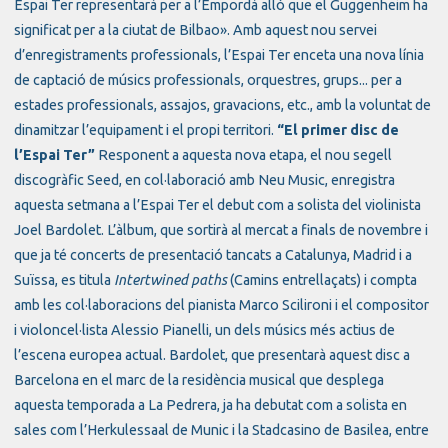
Espai Ter representarà per a l’Empordà allò que el Guggenheim ha
significat per a la ciutat de Bilbao». Amb aquest nou servei
d’enregistraments professionals, l’Espai Ter enceta una nova línia
de captació de músics professionals, orquestres, grups... per a
estades professionals, assajos, gravacions, etc., amb la voluntat de
dinamitzar l’equipament i el propi territori.
“El primer disc de
l’Espai Ter”
Responent a aquesta nova etapa, el nou segell
discogràfic Seed, en col·laboració amb Neu Music, enregistra
aquesta setmana a l’Espai Ter el debut com a solista del violinista
Joel Bardolet. L’àlbum, que sortirà al mercat a finals de novembre i
que ja té concerts de presentació tancats a Catalunya, Madrid i a
Suïssa, es titula
Intertwined paths
(Camins entrellaçats) i compta
amb les col·laboracions del pianista Marco Scilironi i el compositor
i violoncel·lista Alessio Pianelli, un dels músics més actius de
l’escena europea actual. Bardolet, que presentarà aquest disc a
Barcelona en el marc de la residència musical que desplega
aquesta temporada a La Pedrera, ja ha debutat com a solista en
sales com l’Herkulessaal de Munic i la Stadcasino de Basilea, entre