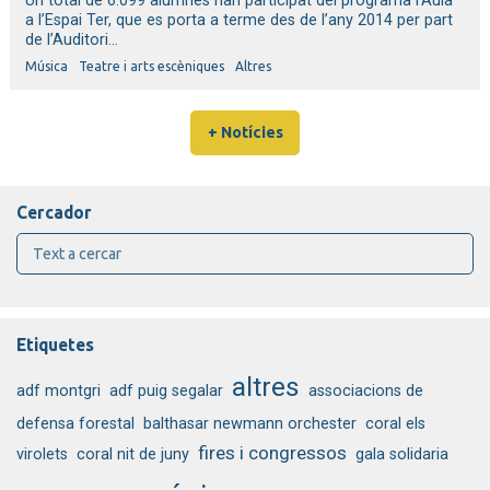
Un total de 6.099 alumnes han participat del programa l’Aula
a l’Espai Ter, que es porta a terme des de l’any 2014 per part
de l’Auditori...
Música
Teatre i arts escèniques
Altres
+ Notícies
Cercador
Etiquetes
altres
adf montgri
adf puig segalar
associacions de
defensa forestal
balthasar newmann orchester
coral els
fires i congressos
virolets
coral nit de juny
gala solidaria