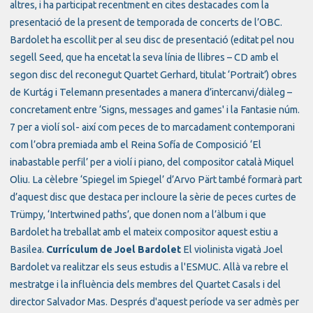
altres, i ha participat recentment en cites destacades com la
presentació de la present de temporada de concerts de l’OBC.
Bardolet ha escollit per al seu disc de presentació (editat pel nou
segell Seed, que ha encetat la seva línia de llibres – CD amb el
segon disc del reconegut Quartet Gerhard, titulat ‘Portrait’) obres
de Kurtág i Telemann presentades a manera d’intercanvi/diàleg –
concretament entre ‘Signs, messages and games' i la Fantasie núm.
7 per a violí sol- així com peces de to marcadament contemporani
com l’obra premiada amb el Reina Sofía de Composició ‘El
inabastable perfil’ per a violí i piano, del compositor català Miquel
Oliu. La cèlebre ‘Spiegel im Spiegel’ d’Arvo Pärt també formarà part
d’aquest disc que destaca per incloure la sèrie de peces curtes de
Trümpy, ‘Intertwined paths’, que donen nom a l’àlbum i que
Bardolet ha treballat amb el mateix compositor aquest estiu a
Basilea.
Currículum de Joel Bardolet
El violinista vigatà Joel
Bardolet va realitzar els seus estudis a l'ESMUC. Allà va rebre el
mestratge i la influència dels membres del Quartet Casals i del
director Salvador Mas. Després d'aquest període va ser admès per