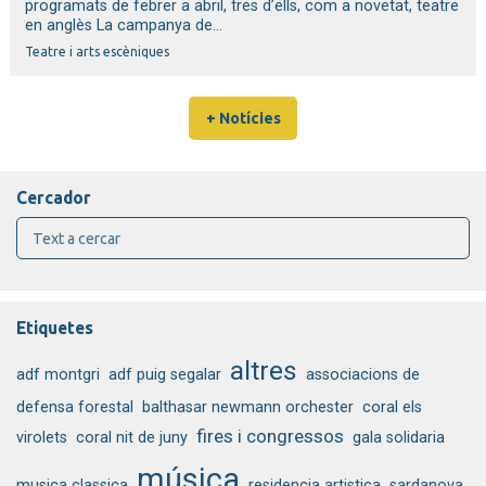
programats de febrer a abril, tres d’ells, com a novetat, teatre
en anglès La campanya de...
Teatre i arts escèniques
+ Notícies
Cercador
Etiquetes
altres
adf montgri
adf puig segalar
associacions de
defensa forestal
balthasar newmann orchester
coral els
fires i congressos
virolets
coral nit de juny
gala solidaria
música
musica classica
residencia artistica
sardanova