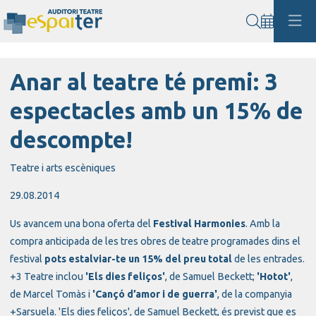
Cerca
Anar al teatre té premi: 3
espectacles amb un 15% de
descompte!
Teatre i arts escèniques
29.08.2014
Us avancem una bona oferta del
Festival Harmonies
. Amb la
compra anticipada de les tres obres de teatre programades dins el
festival
pots estalviar-te un 15% del preu total
de les entrades.
+3 Teatre inclou
'Els dies feliços'
, de Samuel Beckett;
'Hotot'
,
de Marcel Tomàs i
'Cançó d’amor i de guerra'
, de la companyia
+Sarsuela.
'Els dies feliços', de Samuel Beckett, és previst que es