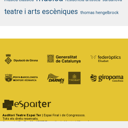
teatre i arts escèniques
thomas hengelbrock
Auditori Teatre Espai Ter
| Espai Firal i de Congressos.
Tots els drets reservats.
Carrer del Riu Ter, 29 - 17257 Torroella de Montgrí (Girona)
Tel. 972 75 50 03 - a/e:
info@espaiter.cat