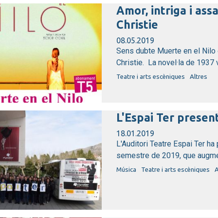
Amor, intriga i ass
Christie
08.05.2019
Sens dubte Muerte en el Nilo 
Christie. La novel·la de 1937 v
Teatre i arts escèniques
Altres
L'Espai Ter prese
18.01.2019
L'Auditori Teatre Espai Ter ha
semestre de 2019, que augmen
Música
Teatre i arts escèniques
A