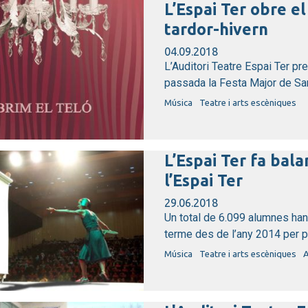
L’Espai Ter obre e
tardor-hivern
04.09.2018
L’Auditori Teatre Espai Ter p
passada la Festa Major de San
Música
Teatre i arts escèniques
L’Espai Ter fa bal
l’Espai Ter
29.06.2018
Un total de 6.099 alumnes han 
terme des de l’any 2014 per par
Música
Teatre i arts escèniques
A