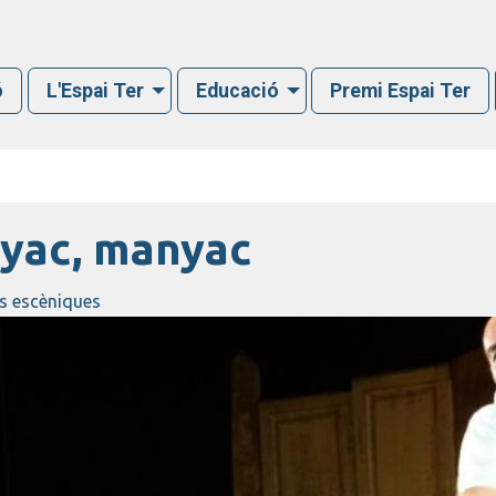
ó
L'Espai Ter
Educació
Premi Espai Ter
yac, manyac
ts escèniques