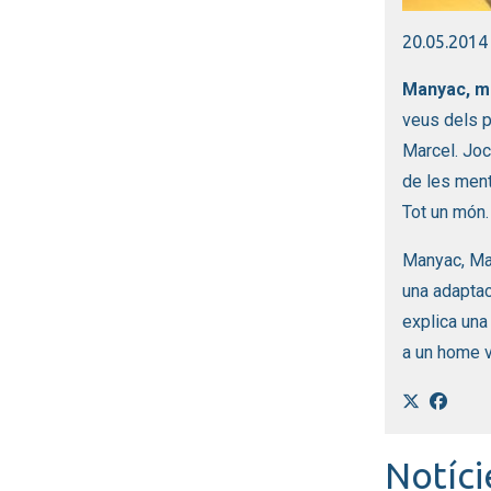
Diapositiva
20.05.2014
Manyac, m
veus dels p
Marcel. Jo
de les ment
Tot un món.
Manyac, Man
una adaptaci
explica una 
a un home v
Notíci