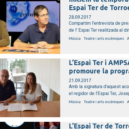
Espai Ter de Torro
28.09.2017
Compartim l'entrevista de pr
de l' Espai Ter realitzada al di
Música
Teatre i arts escèniques
A
L’Espai Ter i AMPS
promoure la progra
21.09.2017
Amb la signatura d’aquest acord
el regidor de l’Espai Ter, Josep
Música
Teatre i arts escèniques
A
L’Espai Ter de Torr