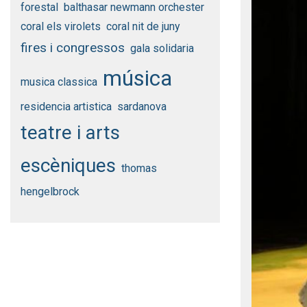
forestal
balthasar newmann orchester
coral els virolets
coral nit de juny
fires i congressos
gala solidaria
música
musica classica
residencia artistica
sardanova
teatre i arts
escèniques
thomas
hengelbrock