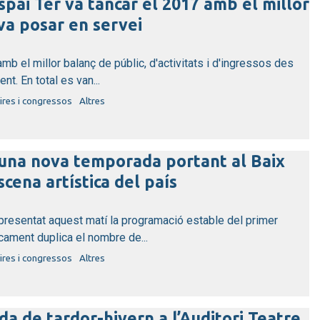
spai Ter va tancar el 2017 amb el millor
va posar en servei
mb el millor balanç de públic, d'activitats i d'ingressos des
t. En total es van...
ires i congressos
Altres
 una nova temporada portant al Baix
scena artística del país
 presentat aquest matí la programació estable del primer
ament duplica el nombre de...
ires i congressos
Altres
da de tardor-hivern a l’Auditori Teatre