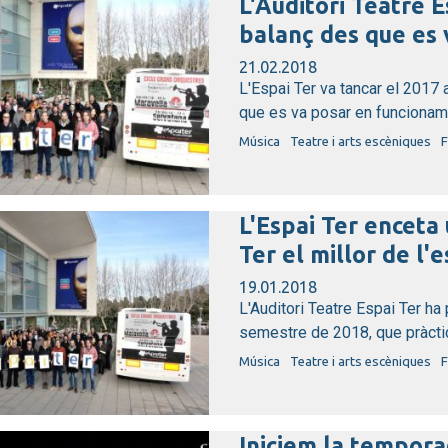
L'Auditori Teatre E
balanç des que es 
21.02.2018
L'Espai Ter va tancar el 2017 a
que es va posar en funcionamen
Música
Teatre i arts escèniques
F
L'Espai Ter enceta
Ter el millor de l'e
19.01.2018
L'Auditori Teatre Espai Ter ha
semestre de 2018, que pràctic
Música
Teatre i arts escèniques
F
Iniciem la tempora