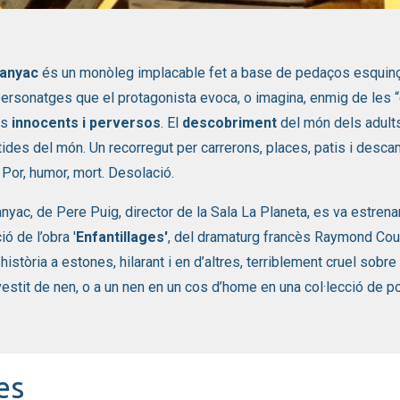
 1 de 1
anyac
és un monòleg implacable fet a base de pedaços esquinç
ersonatges que el protagonista evoca, o imagina, enmig de les 
cs
innocents i perversos
. El
descobriment
del món dels adults,
ides del món. Un recorregut per carrerons, places, patis i descamp
 Por, humor, mort. Desolació.
yac, de Pere Puig, director de la Sala La Planeta, es va estrena
ó de l’obra '
Enfantillages'
, del dramaturg francès Raymond Cou
història a estones, hilarant i en d’altres, terriblement cruel sobre
estit de nen, o a un nen en un cos d’home en una col·lecció de po
es