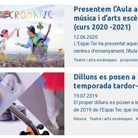
Presentem l’Aula a
música i d’arts es
(curs 2020 -2021)
12.06.2020
L’Espai Ter ha presentat aque
centres d’ensenyament, l’Aula a
Teatre i arts escèniques
proposte
Dilluns es posen a 
temporada tardor-h
19.07.2019
El proper dilluns es posen a 
de 2019 de l'Espai Ter, que inc
Música
Teatre i arts escèniques
A