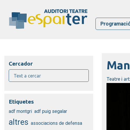
Programaci
Man
Cercador
Teatre i ar
Etiquetes
adf montgri
adf puig segalar
altres
associacions de defensa