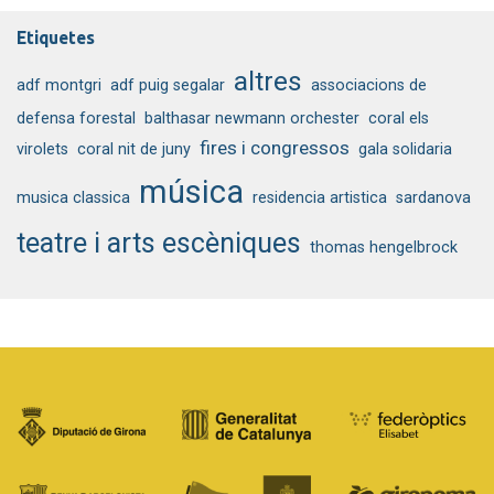
Etiquetes
altres
adf montgri
adf puig segalar
associacions de
defensa forestal
balthasar newmann orchester
coral els
fires i congressos
virolets
coral nit de juny
gala solidaria
música
musica classica
residencia artistica
sardanova
teatre i arts escèniques
thomas hengelbrock