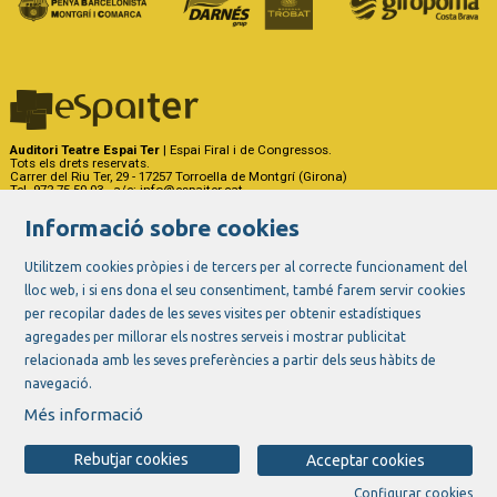
Auditori Teatre Espai Ter
| Espai Firal i de Congressos.
Tots els drets reservats.
Carrer del Riu Ter, 29 - 17257 Torroella de Montgrí (Girona)
Tel. 972 75 50 03 - a/e:
info@espaiter.cat
Informació sobre cookies
|
|
|
Sitemap
Avís Legal
Ús de Cookies
Contactar
Utilitzem cookies pròpies i de tercers per al correcte funcionament del
Link a instagram
Link a youtube
Link a twitter
Link a facebook
lloc web, i si ens dona el seu consentiment, també farem servir cookies
per recopilar dades de les seves visites per obtenir estadístiques
agregades per millorar els nostres serveis i mostrar publicitat
relacionada amb les seves preferències a partir dels seus hàbits de
navegació.
Més informació
Rebutjar cookies
Acceptar cookies
Configurar cookies