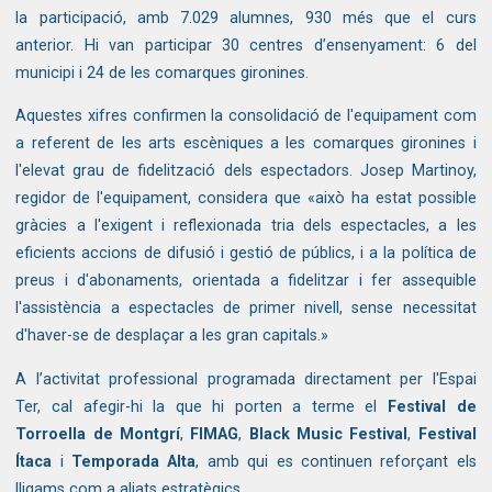
la participació, amb 7.029 alumnes, 930 més que el curs
anterior. Hi van participar 30 centres d’ensenyament: 6 del
municipi i 24 de les comarques gironines.
Aquestes xifres confirmen la consolidació de l'equipament com
a referent de les arts escèniques a les comarques gironines i
l'elevat grau de fidelització dels espectadors. Josep Martinoy,
regidor de l'equipament, considera que «això ha estat possible
gràcies a l'exigent i reflexionada tria dels espectacles, a les
eficients accions de difusió i gestió de públics, i a la política de
preus i d'abonaments, orientada a fidelitzar i fer assequible
l'assistència a espectacles de primer nivell, sense necessitat
d'haver-se de desplaçar a les gran capitals.»
A l’activitat professional programada directament per l'Espai
Ter, cal afegir-hi la que hi porten a terme el
Festival de
Torroella de Montgrí
,
FIMAG
,
Black Music Festival
,
Festival
Ítaca
i
Temporada Alta
, amb qui es continuen reforçant els
lligams com a aliats estratègics.