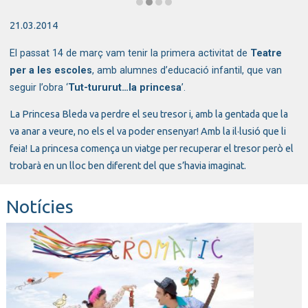
Diapositiva 2 de 4: Tut-tururut…la princesa
21.03.2014
El passat 14 de març vam tenir la primera activitat de
Teatre
per a les escoles
, amb alumnes d’educació infantil, que van
seguir l’obra ‘
Tut-tururut…la princesa
’.
La Princesa Bleda va perdre el seu tresor i, amb la gentada que la
va anar a veure, no els el va poder ensenyar! Amb la il·lusió que li
feia! La princesa comença un viatge per recuperar el tresor però el
trobarà en un lloc ben diferent del que s’havia imaginat.
Notícies