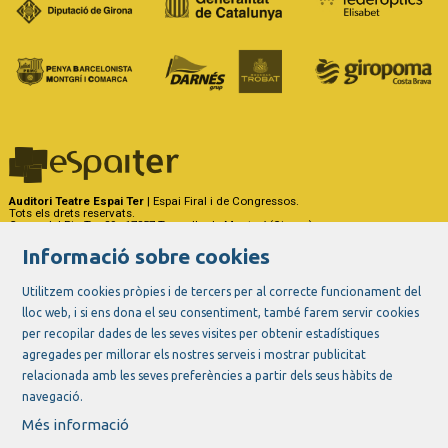
Auditori Teatre Espai Ter
| Espai Firal i de Congressos.
Tots els drets reservats.
Carrer del Riu Ter, 29 - 17257 Torroella de Montgrí (Girona)
Tel. 972 75 50 03 - a/e:
info@espaiter.cat
Informació sobre cookies
|
|
|
Sitemap
Avís Legal
Ús de Cookies
Contactar
Utilitzem cookies pròpies i de tercers per al correcte funcionament del
lloc web, i si ens dona el seu consentiment, també farem servir cookies
Link a instagram
Link a youtube
Link a twitter
Link a facebook
per recopilar dades de les seves visites per obtenir estadístiques
agregades per millorar els nostres serveis i mostrar publicitat
relacionada amb les seves preferències a partir dels seus hàbits de
navegació.
Més informació