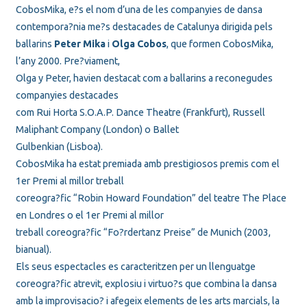
CobosMika, e?s el nom d’una de les companyies de dansa
contempora?nia me?s destacades de Catalunya dirigida pels
ballarins
Peter Mika
i
Olga Cobos
, que formen CobosMika,
l’any 2000. Pre?viament,
Olga y Peter, havien destacat com a ballarins a reconegudes
companyies destacades
com Rui Horta S.O.A.P. Dance Theatre (Frankfurt), Russell
Maliphant Company (London) o Ballet
Gulbenkian (Lisboa).
CobosMika ha estat premiada amb prestigiosos premis com el
1er Premi al millor treball
coreogra?fic “Robin Howard Foundation” del teatre The Place
en Londres o el 1er Premi al millor
treball coreogra?fic “Fo?rdertanz Preise” de Munich (2003,
bianual).
Els seus espectacles es caracteritzen per un llenguatge
coreogra?fic atrevit, explosiu i virtuo?s que combina la dansa
amb la improvisacio? i afegeix elements de les arts marcials, la