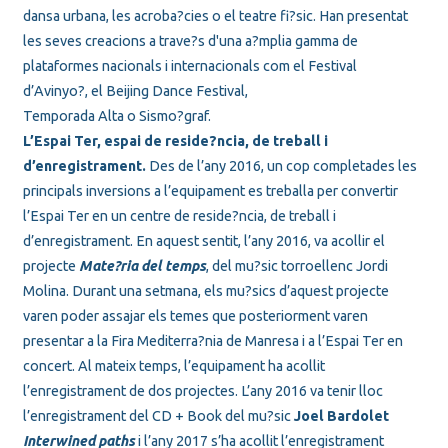
dansa urbana, les acroba?cies o el teatre fi?sic. Han presentat
les seves creacions a trave?s d'una a?mplia gamma de
plataformes nacionals i internacionals com el Festival
d’Avinyo?, el Beijing Dance Festival,
Temporada Alta o Sismo?graf.
L’Espai Ter, espai de reside?ncia, de treball i
d’enregistrament.
Des de l’any 2016, un cop completades les
principals inversions a l’equipament es treballa per convertir
l’Espai Ter en un centre de reside?ncia, de treball i
d’enregistrament. En aquest sentit, l’any 2016, va acollir el
projecte
Mate?ria del temps
, del mu?sic torroellenc
Jordi
Molina
. Durant una setmana, els mu?sics d’aquest projecte
varen poder assajar els temes que posteriorment varen
presentar a la Fira Mediterra?nia de Manresa i a l’Espai Ter en
concert. Al mateix temps, l’equipament ha acollit
l’enregistrament de dos projectes. L’any 2016 va tenir lloc
l’enregistrament del CD + Book del mu?sic
Joel Bardolet
Interwined paths
i l’any 2017 s’ha acollit l’enregistrament