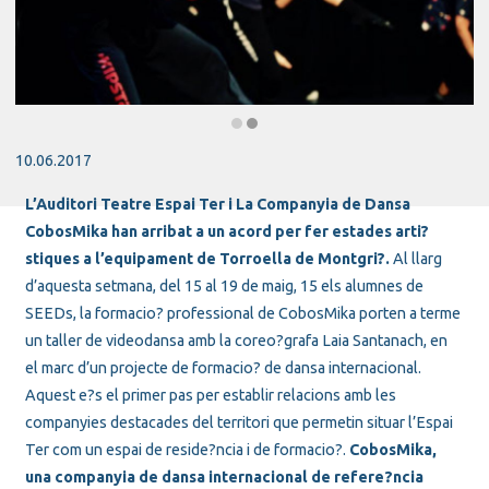
Diapositiva 2 de 2: La companyia de dansa CobosMika fa una residència 
10.06.2017
L’Auditori Teatre Espai Ter i La Companyia de Dansa
CobosMika han arribat a un acord per fer estades arti?
stiques a l’equipament de Torroella de Montgri?.
Al llarg
d’aquesta setmana, del 15 al 19 de maig, 15 els alumnes de
SEEDs, la formacio? professional de CobosMika porten a terme
un taller de videodansa amb la coreo?grafa Laia Santanach, en
el marc d’un projecte de formacio? de dansa internacional.
Aquest e?s el primer pas per establir relacions amb les
companyies destacades del territori que permetin situar l’Espai
Ter com un espai de reside?ncia i de formacio?.
CobosMika,
una companyia de dansa internacional de refere?ncia