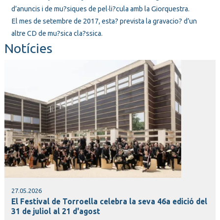
d’anuncis i de mu?siques de pel·li?cula amb la
Giorquestra
.
El mes de setembre de 2017, esta? prevista la gravacio? d’un
altre CD de mu?sica cla?ssica.
Notícies
27.05.2026
El Festival de Torroella celebra la seva 46a edició del
31 de juliol al 21 d'agost