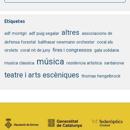
Etiquetes
altres
adf montgri
adf puig segalar
associacions de
defensa forestal
balthasar newmann orchester
coral els
fires i congressos
virolets
coral nit de juny
gala solidaria
música
musica classica
residencia artistica
sardanova
teatre i arts escèniques
thomas hengelbrock