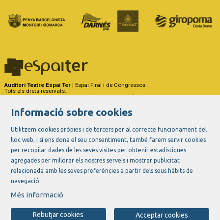
Auditori Teatre Espai Ter
| Espai Firal i de Congressos.
Tots els drets reservats.
Carrer del Riu Ter, 29 - 17257 Torroella de Montgrí (Girona)
Tel. 972 75 50 03 - a/e:
info@espaiter.cat
Informació sobre cookies
|
|
|
Sitemap
Avís Legal
Ús de Cookies
Contactar
Utilitzem cookies pròpies i de tercers per al correcte funcionament del
lloc web, i si ens dona el seu consentiment, també farem servir cookies
Link a instagram
Link a youtube
Link a twitter
Link a facebook
per recopilar dades de les seves visites per obtenir estadístiques
agregades per millorar els nostres serveis i mostrar publicitat
relacionada amb les seves preferències a partir dels seus hàbits de
navegació.
Més informació
Rebutjar cookies
Acceptar cookies