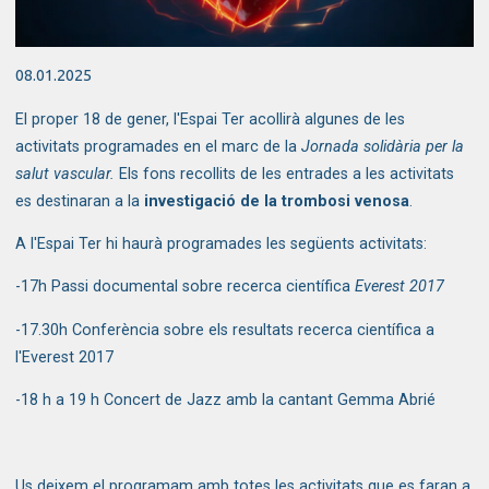
Diapositiva 1 de 1
08.01.2025
El proper 18 de gener, l'Espai Ter acollirà algunes de les
activitats programades en el marc de la
Jornada solidària per la
salut vascular.
Els fons recollits de les entrades a les activitats
es destinaran a la
investigació de la trombosi venosa
.
A l'Espai Ter hi haurà programades les següents activitats:
-17h Passi documental sobre recerca científica
Everest 2017
-17.30h Conferència sobre els resultats recerca científica a
l'Everest 2017
-18 h a 19 h Concert de Jazz amb la cantant Gemma Abrié
Us deixem el programam amb totes les activitats que es faran a