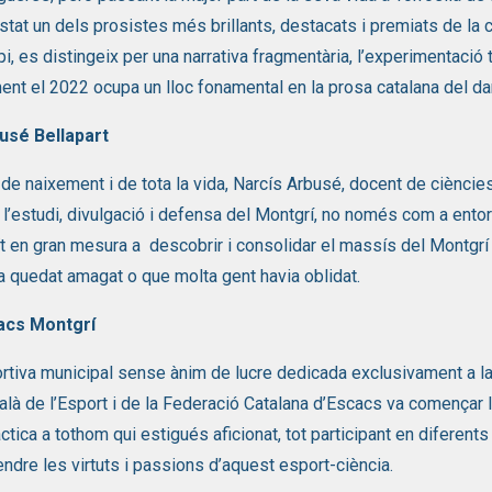
 estat un dels prosistes més brillants, destacats i premiats de la c
i, es distingeix per una narrativa fragmentària, l’experimentació t
nt el 2022 ocupa un lloc fonamental en la prosa catalana del da
usé Bellapart
 de naixement i de tota la vida, Narcís Arbusé, docent de ciènci
 l’estudi, divulgació i defensa del Montgrí, no només com a ento
ït en gran mesura a descobrir i consolidar el massís del Montgrí c
a quedat amagat o que molta gent havia oblidat.
acs Montgrí
ortiva municipal sense ànim de lucre dedicada exclusivament a 
alà de l’Esport i de la Federació Catalana d’Escacs va començar l
ctica a tothom qui estigués aficionat, tot participant en diferent
endre les virtuts i passions d’aquest esport-ciència.