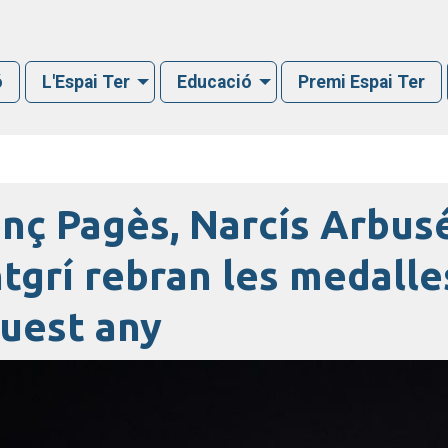
ó
L'Espai Ter
Educació
Premi Espai Ter
nç Pagès, Narcís Arbusé
grí rebran les medalle
uest any