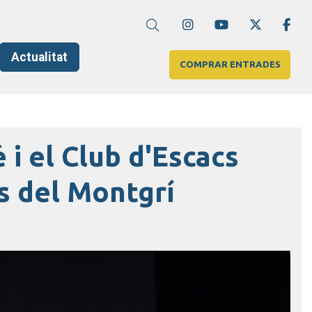
Link a instagram
Link a youtube
Link a twi
Lin
Cerca
Actualitat
COMPRAR ENTRADES
 i el Club d'Escacs
s del Montgrí