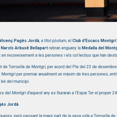
 1 de 1
Vicenç Pagès Jordà
, a títol pòstum; el
Club d'Escacs Montgrí
í
Narcís Arbusé Bellapart
rebran enguany la
Medalla del Montg
t en reconeixement a les persones i els col·lectius que han desta
t de Torroella de Montgrí, per acord del Ple del 23 de desembre 
 Montgrí per premiar anualment un màxim de tres persones, enti
 bé del municipi.
s del Montgrí d'aquest any es lliuraran a l'Espai Ter el proper 24
gès Jordà
gueres, però passant la major part de la seva vida a Torroella de 