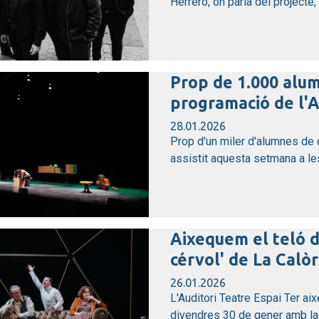
Herrero, on parla del projecte, 
Prop de 1.000 alum
programació de l'Au
28.01.2026
Prop d'un miler d'alumnes de 
assistit aquesta setmana a les
Aixequem el teló 
cérvol' de La Calòr
26.01.2026
L'Auditori Teatre Espai Ter ai
divendres 30 de gener amb la d