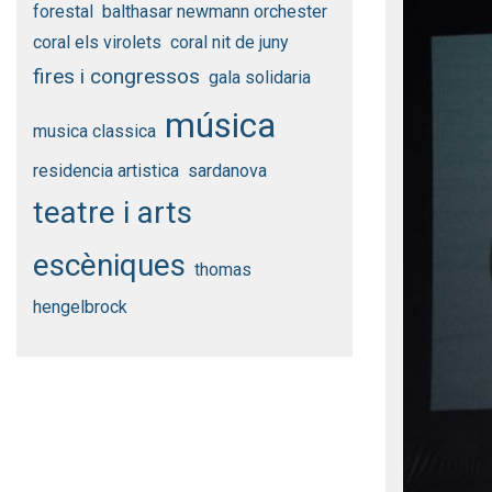
forestal
balthasar newmann orchester
coral els virolets
coral nit de juny
fires i congressos
gala solidaria
música
musica classica
residencia artistica
sardanova
teatre i arts
escèniques
thomas
hengelbrock