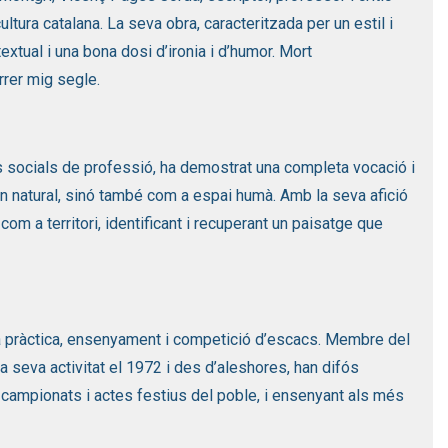
ultura catalana. La seva obra, caracteritzada per un estil i
extual i una bona dosi d’ironia i d’humor. Mort
rrer mig segle.
es socials de professió, ha demostrat una completa vocació i
rn natural, sinó també com a espai humà. Amb la seva afició
om a territori, identificant i recuperant un paisatge que
la pràctica, ensenyament i competició d’escacs. Membre del
a seva activitat el 1972 i des d’aleshores, han difós
s campionats i actes festius del poble, i ensenyant als més