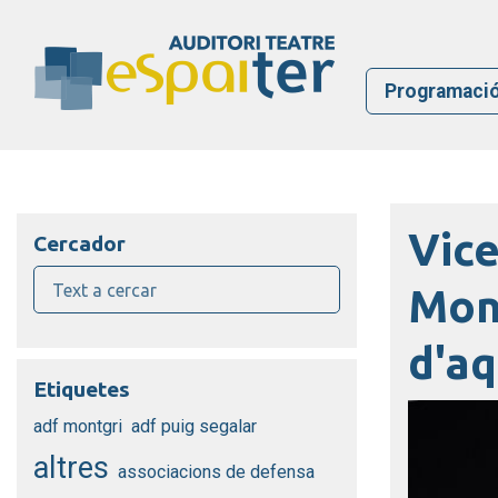
Programaci
Vice
Cercador
Mont
d'aq
Etiquetes
adf montgri
adf puig segalar
altres
associacions de defensa