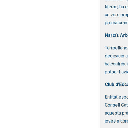
literari, ha
univers prop
prematurame
Narcís Arb
Torroellenc
dedicació a
ha contribu
potser havi
Club d’Esc
Entitat esp
Consell Cat
aquesta prà
joves a apr