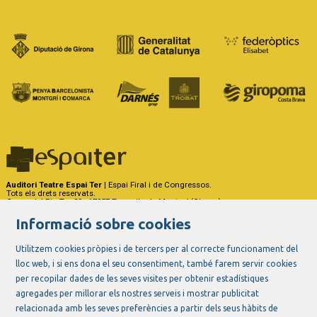
Auditori Teatre Espai Ter
| Espai Firal i de Congressos.
Tots els drets reservats.
Carrer del Riu Ter, 29 - 17257 Torroella de Montgrí (Girona)
Tel. 972 75 50 03 - a/e:
info@espaiter.cat
Informació sobre cookies
|
|
|
Sitemap
Avís Legal
Ús de Cookies
Contactar
Utilitzem cookies pròpies i de tercers per al correcte funcionament del
lloc web, i si ens dona el seu consentiment, també farem servir cookies
Link a instagram
Link a youtube
Link a twitter
Link a facebook
per recopilar dades de les seves visites per obtenir estadístiques
agregades per millorar els nostres serveis i mostrar publicitat
relacionada amb les seves preferències a partir dels seus hàbits de