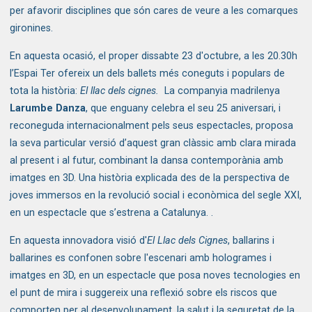
per afavorir disciplines que són cares de veure a les comarques 
gironines. 
En aquesta ocasió, el proper dissabte 23 d'octubre, a les 20.30h  
l’Espai Ter ofereix un dels ballets més coneguts i populars de 
tota la història: 
El llac dels cignes.
  La companyia madrilenya 
Larumbe Danza
, que enguany celebra el seu 25 aniversari, i 
reconeguda internacionalment pels seus espectacles, proposa 
la seva particular versió d’aquest gran clàssic amb clara mirada 
al present i al futur, combinant la dansa contemporània amb 
imatges en 3D. Una història explicada des de la perspectiva de 
joves immersos en la revolució social i econòmica del segle XXI, 
en un espectacle que s’estrena a Catalunya. . 
En aquesta innovadora visió d'
El Llac dels Cignes
, ballarins i 
ballarines es confonen sobre l'escenari amb hologrames i 
imatges en 3D, en un espectacle que posa noves tecnologies en 
el punt de mira i suggereix una reflexió sobre els riscos que 
comporten per al desenvolupament, la salut i la seguretat de la 