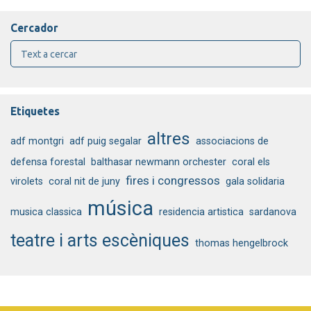
Cercador
Etiquetes
altres
adf montgri
adf puig segalar
associacions de
defensa forestal
balthasar newmann orchester
coral els
fires i congressos
virolets
coral nit de juny
gala solidaria
música
musica classica
residencia artistica
sardanova
teatre i arts escèniques
thomas hengelbrock