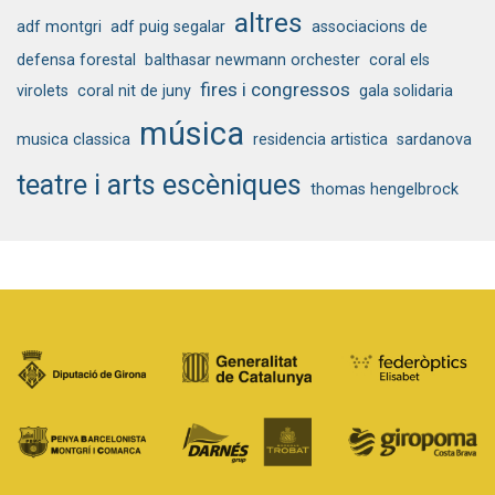
altres
adf montgri
adf puig segalar
associacions de
defensa forestal
balthasar newmann orchester
coral els
fires i congressos
virolets
coral nit de juny
gala solidaria
música
musica classica
residencia artistica
sardanova
teatre i arts escèniques
thomas hengelbrock