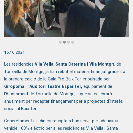
Diapositiva 2 de 4: Acte entrega Gala Pro Bax Ter
15.10.2021
Les residències 
Vila Vella
, 
Santa Caterina i Vila Montgrí
, de 
Torroella de Montgrí, ja han rebut el material finançat gràcies a 
la primera edició de la Gala Pro Baix Ter, impulsada per  
Giropoma 
i l’
Auditori Teatre Espai Ter, 
equipament de 
l’Ajuntament de Torroella de Montgrí,  i que se celebrarà 
anualment per recaptar finançament per a projectes d’interès 
social al Baix Ter. 
Concretament els diners recaptats han servit per adquirir un 
vehicle 100% elèctric per a les residències Vila Vella i Santa 