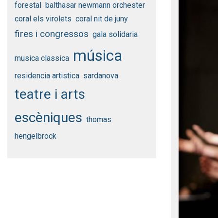
forestal
balthasar newmann orchester
coral els virolets
coral nit de juny
fires i congressos
gala solidaria
música
musica classica
residencia artistica
sardanova
teatre i arts
escèniques
thomas
hengelbrock