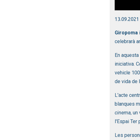
Diapositiva
13.09.2021
Giropoma
i
celebrarà a
En aquesta 
iniciativa. 
vehicle 100
de vida de l
L'acte cent
blanques m
cinema
, un
l'Espai Ter
Les persone