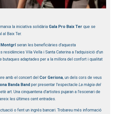
marxa la iniciativa solidària
Gala Pro Baix Ter
que se
 al Baix Ter.
a Montgrí
seran les beneficiàries d'aquesta
s residències Vila Vella i Santa Caterina a l'adquisició d'un
e butaques adaptades per a la millora del confort i qualitat
mbre amb el concert del
Cor Geriona
, un dels cors de veus
rona Banda Band
per presentar l'espectacle
La màgia del
 setè art. Una cinquantena d'artistes pujaran a l'escenari de
fereix les últimes cent entrades.
actuació o fent un ingrés bancari. Trobareu més informació