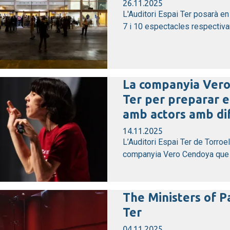
26.11.2025
L'Auditori Espai Ter posarà 
7 i 10 espectacles respectiva
La companyia Vero 
Ter per preparar e
amb actors amb dif
14.11.2025
L’Auditori Espai Ter de Torroe
companyia Vero Cendoya que e
The Ministers of Pa
Ter
04.11.2025