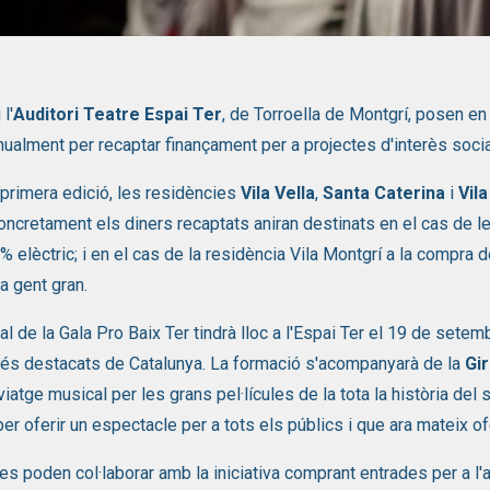
 1 de 1
 l'
Auditori Teatre Espai Ter
, de Torroella de Montgrí, posen en 
nualment per recaptar finançament per a projectes d'interès social
primera edició, les residències
Vila Vella
,
Santa Caterina
i
Vil
Concretament els diners recaptats aniran destinats en el cas de le
% elèctric; i en el cas de la residència Vila Montgrí a la compra d
a gent gran.
ral de la Gala Pro Baix Ter tindrà lloc a l'Espai Ter el 19 de sete
és destacats de Catalunya. La formació s'acompanyarà de la
Gi
 viatge musical per les grans pel·lícules de la tota la història del
 per oferir un espectacle per a tots els públics i que ara mateix o
s poden col·laborar amb la iniciativa comprant entrades per a l'