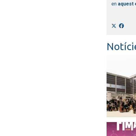
en
aquest 
Notíci