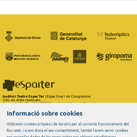
Auditori Teatre Espai Ter
| Espai Firal i de Congressos.
Tots els drets reservats.
Carrer del Riu Ter, 29 - 17257 Torroella de Montgrí (Girona)
Tel. 972 75 50 03 - a/e:
info@espaiter.cat
Informació sobre cookies
|
|
|
Sitemap
Avís Legal
Ús de Cookies
Contactar
Utilitzem cookies pròpies i de tercers per al correcte funcionament del
lloc web, i si ens dona el seu consentiment, també farem servir cookies
Link a instagram
Link a youtube
Link a twitter
Link a facebook
per recopilar dades de les seves visites per obtenir estadístiques