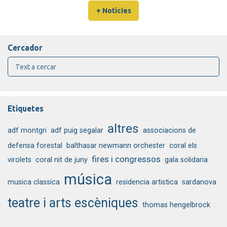
+ Notícies
Cercador
Etiquetes
altres
adf montgri
adf puig segalar
associacions de
defensa forestal
balthasar newmann orchester
coral els
fires i congressos
virolets
coral nit de juny
gala solidaria
música
musica classica
residencia artistica
sardanova
teatre i arts escèniques
thomas hengelbrock