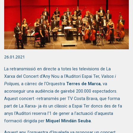
Diapositiva 1 de 1
26.01.2021
La retransmissió en directe a totes les televisions de La
Xarxa del Concert d'Any Nou a l'Auditori Espai Ter,
Valsos i
Polques,
a càrrec de l'Orquestra
Terres de Marca
, va
aconseguir una audiència de gairebé 200.000 espectadors.
Aquest concert -retransmès per TV Costa Brava, que forma
part de La Xarxa- ja és un clàssic a Espai Ter doncs des de fa
anys l'Auditori reserva l'1 de gener a l'actuació d'aquesta
formació dirigida per
Miquel Mindán Seuba
.
Aquest any, l'orquestra d'Igualada va proposar un concert