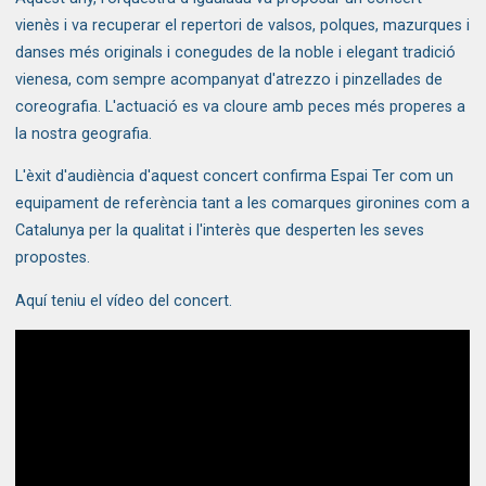
vienès i va recuperar el repertori de valsos, polques, mazurques i
danses més originals i conegudes de la noble i elegant tradició
vienesa, com sempre acompanyat d'atrezzo i pinzellades de
coreografia. L'actuació es va cloure amb peces més properes a
la nostra geografia.
L'èxit d'audiència d'aquest concert confirma Espai Ter com un
equipament de referència tant a les comarques gironines com a
Catalunya per la qualitat i l'interès que desperten les seves
propostes.
Aquí teniu el vídeo del concert.