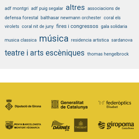
altres
adf montgri
adf puig segalar
associacions de
defensa forestal
balthasar newmann orchester
coral els
fires i congressos
virolets
coral nit de juny
gala solidaria
música
musica classica
residencia artistica
sardanova
teatre i arts escèniques
thomas hengelbrock