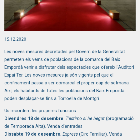
Diapositiva 1 de 1
15.12.2020
Les noves mesures decretades pel Govern de la Generalitat
permeten els veïns de poblacions de la comarca del Baix
Empordà venir a disfrutar dels espectacles que ofereix l'Auditori
Espai Ter. Les noves mesures ja són vigents pel que el
confinament passa a ser comarcal el proper cap de setmana.
Així, els habitants de totes les poblacions del Baix Empordà
poden desplaçar-se fins a Torroella de Montgrí.
Us recordem les properes funcions:
Divendres 18 de desembre
.
T'estimo si he begut
(programació
de Temporada Alta).
Venda d'entrades
Dissabte 19 de desembre
.
Express
(Circ Familiar).
Venda