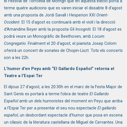
el
Festival de Torroella de Montgrí
que en aquesta edició porta a
terme quatre audicions que es varen iniciar el dissabte 8 d’agost
amb una proposta de
Jordi Savall i Hesperion XXI
Orient-
Occident
. El 15 d’agost es continuarà amb el violí i la direcció
d’Amandine Beyer amb la proposta
Gli Incogniti
. El 18 d’agost es
podrà veure un
Monogràfic de Beethoven
, amb
Locum
Congregatio
. Finalment el 20 d’agost, el pianista
Josep Colom
oferirà un concert de sonates de Chopin-Liszt. Tots els concerts
son a les 22h.
L’humor d’en Peyu amb “El Gallardo Español” retorna el
Teatre a l’Espai Ter
El dijous 27 d’agost, a les 20:30h en el marc de la Festa Major de
Sant Genís es portarà a terme l’obra de teatre
El Gallardo
Español
amb un dels humoristes del moment en Peyu que arriba
a l’Espai Ter per a presentar el seu nou espectacle
El gallardo
español
, un desbordant espectacle d'humor que posa en escena
un clàssic de la literatura castellana de Miguel de Cervantes. Una