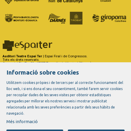
Auditori Teatre Espai Ter
| Espai Firal i de Congressos.
Tots els drets reservats.
Carrer del Riu Ter, 29 - 17257 Torroella de Montgrí (Girona)
Tel. 972 75 50 03 - a/e:
info@espaiter.cat
Informació sobre cookies
|
|
|
Sitemap
Avís Legal
Ús de Cookies
Contactar
Utilitzem cookies pròpies i de tercers per al correcte funcionament del
lloc web, i si ens dona el seu consentiment, també farem servir cookies
Link a instagram
Link a youtube
Link a twitter
Link a facebook
per recopilar dades de les seves visites per obtenir estadístiques
agregades per millorar els nostres serveis i mostrar publicitat
relacionada amb les seves preferències a partir dels seus hàbits de
navegació.
Més informació