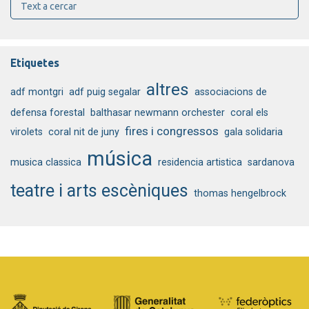
Etiquetes
altres
adf montgri
adf puig segalar
associacions de
defensa forestal
balthasar newmann orchester
coral els
fires i congressos
virolets
coral nit de juny
gala solidaria
música
musica classica
residencia artistica
sardanova
teatre i arts escèniques
thomas hengelbrock