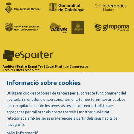
Auditori Teatre Espai Ter
| Espai Firal i de Congressos.
Tots els drets reservats.
Carrer del Riu Ter, 29 - 17257 Torroella de Montgrí (Girona)
Tel. 972 75 50 03 - a/e:
info@espaiter.cat
Informació sobre cookies
|
|
|
Sitemap
Avís Legal
Ús de Cookies
Contactar
Utilitzem cookies pròpies i de tercers per al correcte funcionament del
lloc web, i si ens dona el seu consentiment, també farem servir cookies
Link a instagram
Link a youtube
Link a twitter
Link a facebook
per recopilar dades de les seves visites per obtenir estadístiques
agregades per millorar els nostres serveis i mostrar publicitat
relacionada amb les seves preferències a partir dels seus hàbits de
navegació.
Més informació