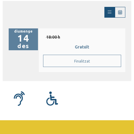
diumenge
14
18:00 h
des
Gratuït
Finalitzat