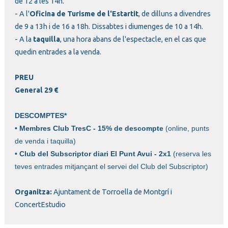
de 12 a les 14h.
- A l'
Oficina de Turisme de l'Estartit
, de dilluns a divendres
de 9 a 13h i de 16 a 18h. Dissabtes i diumenges de 10 a 14h.
- A la
taquilla
, una hora abans de l'espectacle, en el cas que
quedin entrades a la venda.
PREU
General 29 €
DESCOMPTES
*
•
Membres Club TresC - 15% de descompte
(online, punts
de venda i taquilla)
•
Club del Subscriptor diari El Punt Avui - 2x1
(
r
eserva
les
teves entrades mitjançant el servei del Club del Subscriptor
)
Organitza:
Ajuntament de Torroella de Montgrí i
ConcertEstudio