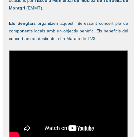
ocasions per l’
Escola Municipal de Música de Torroella de
Montgrí
(EMMT).
Els Senglars
organitzen aquest interessant concert ple de
components locals amb un objectiu benèfic. Els beneficis del
concert aniran destinats a La Marató de TV3.