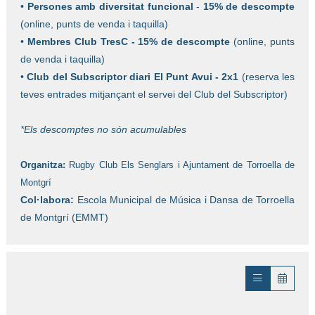
•
Persones amb diversitat funcional
-
15% de descompte
(online, punts de venda i taquilla)
•
Membres Club TresC - 15% de descompte
(online, punts
de venda i taquilla)
•
Club del Subscriptor diari El Punt Avui - 2x1
(reserva les
teves entrades mitjançant el servei del Club del Subscriptor)
*Els descomptes no són acumulables
Organitza:
Rugby Club Els Senglars i Ajuntament de Torroella de
Montgrí
Col·labora:
Escola Municipal de Música i Dansa de Torroella
de Montgrí (EMMT)