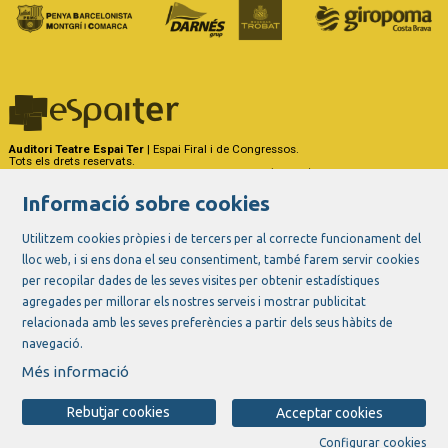
Auditori Teatre Espai Ter
| Espai Firal i de Congressos.
Tots els drets reservats.
Carrer del Riu Ter, 29 - 17257 Torroella de Montgrí (Girona)
Tel. 972 75 50 03 - a/e:
info@espaiter.cat
Informació sobre cookies
|
|
|
Sitemap
Avís Legal
Ús de Cookies
Contactar
Utilitzem cookies pròpies i de tercers per al correcte funcionament del
lloc web, i si ens dona el seu consentiment, també farem servir cookies
Link a instagram
Link a youtube
Link a twitter
Link a facebook
per recopilar dades de les seves visites per obtenir estadístiques
agregades per millorar els nostres serveis i mostrar publicitat
relacionada amb les seves preferències a partir dels seus hàbits de
navegació.
Més informació
Rebutjar cookies
Acceptar cookies
Configurar cookies