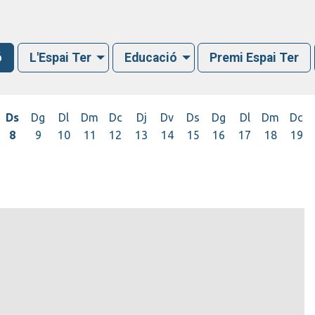
ó
L'Espai Ter
Educació
Premi Espai Ter
Ds
Dg
Dl
Dm
Dc
Dj
Dv
Ds
Dg
Dl
Dm
Dc
8
9
10
11
12
13
14
15
16
17
18
19
s