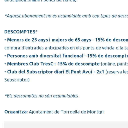
*Aquest abonament no és acumulable amb cap tipus de des
DESCOMPTES
*
•
Menors de 25 anys i majors de 65 anys
-
15% de desco
compra d'entrades anticipades en els punts de venda o la taq
•
Persones amb diversitat funcional
-
15% de descompt
•
Membres Club TresC - 15% de descompte
(online, punts
•
Club del Subscriptor diari El Punt Avui - 2x1
(reserva le
Subscriptor)
*Els descomptes no són acumulables
Organitza:
Ajuntament de Torroella de Montgrí