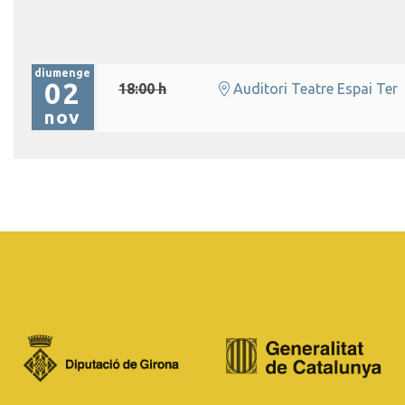
diumenge
02
18:00 h
Auditori Teatre Espai Ter
nov