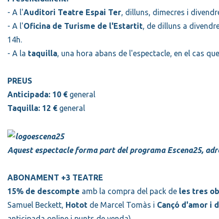
- A l'
Auditori Teatre Espai Ter
, dilluns, dimecres i divendr
- A l'
Oficina de Turisme de l'Estartit
, de dilluns a divendr
14h.
- A la
taquilla
, una hora abans de l'espectacle, en el cas qu
PREUS
Anticipada:
10 €
general
Taquilla:
12 €
general
Aquest espectacle forma part del programa Escena25, adreç
ABONAMENT +3 TEATRE
15% de descompte
amb la compra del pack de
les tres o
Samuel Beckett,
Hotot
de Marcel Tomàs i
Cançó d'amor i 
anticipada online i punts de venda)