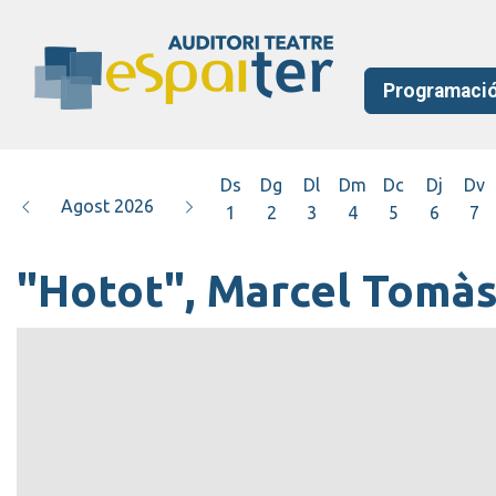
Programaci
Ds
Dg
Dl
Dm
Dc
Dj
Dv
Agost 2026
1
2
3
4
5
6
7
"Hotot", Marcel Tomà