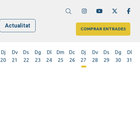
Link a instagram
Link a youtube
Link a twi
Lin
Cerca
Actualitat
COMPRAR ENTRADES
Dj
Dv
Ds
Dg
Dl
Dm
Dc
Dj
Dv
Ds
Dg
Dl
20
21
22
23
24
25
26
27
28
29
30
31
Dijous 27 d'agost