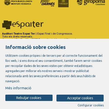
Auditori Teatre Espai Ter
| Espai Firal i de Congressos.
Tots els drets reservats.
Carrer del Riu Ter, 29 - 17257 Torroella de Montgrí (Girona)
Tel. 972 75 50 03 - a/e:
info@espaiter.cat
Informació sobre cookies
|
|
|
Sitemap
Avís Legal
Ús de Cookies
Contactar
Utilitzem cookies pròpies i de tercers per al correcte funcionament del
lloc web, i si ens dona el seu consentiment, també farem servir cookies
Link a instagram
Link a youtube
Link a twitter
Link a facebook
per recopilar dades de les seves visites per obtenir estadístiques
agregades per millorar els nostres serveis i mostrar publicitat
relacionada amb les seves preferències a partir dels seus hàbits de
navegació.
Més informació
Rebutjar cookies
Acceptar cookies
Configurar cookies