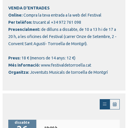
VENDA D'ENTRADES
Online:
Compra la teva entrada a la web del Festival
Per telèfon:
trucant al +34 972 761 098
Presencialment:
de dilluns a dissabte, de 10 a 13 h i de 17 a
20 h, a les oficines del Festival (carrer Onze de Setembre, 2 -
Convent Sant Agustí- Torroella de Montgrí).
Preus:
18 € (menors de 14 anys: 12 €)
Més informació:
www.festivaldetorroella.cat
Organitza:
Joventuts Musicals de torroella de Montgrí
dissabte
19:00 h