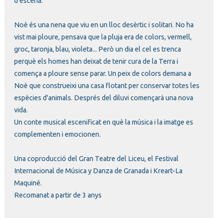
d'escena.
Noè és una nena que viu en un lloc desèrtic i solitari. No ha
vist mai ploure, pensava que la pluja era de colors, vermell,
groc, taronja, blau, violeta... Però un dia el cel es trenca
perquè els homes han deixat de tenir cura de la Terra i
comença a ploure sense parar. Un peix de colors demana a
Noè que construeixi una casa flotant per conservar totes les
espècies d'animals. Després del diluvi començarà una nova
vida.
Un conte musical escenificat en què la música i la imatge es
complementen i emocionen.
Una coproducció del Gran Teatre del Liceu, el Festival
Internacional de Música y Danza de Granada i Kreart-La
Maquiné.
Recomanat a partir de 3 anys