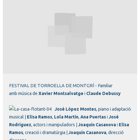
Diapositiva 1 de 1
FESTIVAL DE TORROELLA DE MONTGRÍ
- Familiar
amb música de
Xavier Montsalvatge
i
Claude Debussy
José López Montes
, piano i adaptació
musical |
Elisa Ramos
,
Lola Martín
,
Ana Puertas
i
José
Rodríguez
, actors i manipuladors |
Joaquín Casanova
i
Elisa
Ramos
, creació i dramatúrgia |
Joaquín Casanova
, direcció