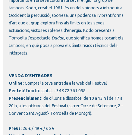
importants en la seva cultura i la seva religió. El grup de
tambors Kodo, creat el 1981, és un dels pioners a introduir a
Occident la percussió japonesa, una poderosa i vibrant forma
d'art que el grup explora fins als límits en les seves
actuacions, vistoses i plenes d'energia. Kodo presenta a
Torroella l'espectacle
Dadan
, que significa homes tocant els
tambors, en què posa a prova els límits físics i tècnics dels
intèrprets.
VENDA D'ENTRADES
Online:
Compra la teva entrada a la web del Festival
Per telèfon:
trucant al +34 972 761 098
Presencialment:
de dilluns a dissabte, de 10 a 13 h i de 17 a
20 h, a les oficines del Festival (carrer Onze de Setembre, 2 -
Convent Sant Agustí- Torroella de Montgrí).
Preus:
26 € / 49 € / 66 €