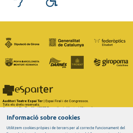
Auditori Teatre Espai Ter
| Espai Firal i de Congressos.
Tots els drets reservats.
Carrer del Riu Ter, 29 - 17257 Torroella de Montgrí (Girona)
Tel. 972 75 50 03 - a/e:
info@espaiter.cat
Informació sobre cookies
|
|
|
Sitemap
Avís Legal
Ús de Cookies
Contactar
Utilitzem cookies pròpies i de tercers per al correcte funcionament del