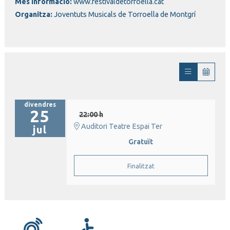
Més informació:
www.festivaldetorroella.cat
Organitza:
Joventuts Musicals de Torroella de Montgrí
divendres
25
22:00 h
Auditori Teatre Espai Ter
jul
Gratuït
Finalitzat