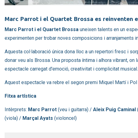
Diapositiva 1 de 1
Marc Parrot i el Quartet Brossa es reinventen e
Marc Parrot i el Quartet Brossa
uneixen talents en un espe
experimenten per trobar noves composicions i arranjaments inè
Aquesta col·laboració única dona lloc a un repertori fresc i so
donar veu als Brossa. Una proposta íntima i alhora vibrant, on l
espectacle carregat d'emoció, creativitat i complicitat musical.
Aquest espectacle va rebre el segon premi Miquel Martí i Pol
Fitxa artística
Intèrprets:
Marc Parrot
(veu i guitarra) /
Aleix Puig Caminal
(
(viola) /
Marçal Ayats
(violoncel)