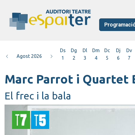
Programaci
Ds
Dg
Dl
Dm
Dc
Dj
Dv
Agost 2026
1
2
3
4
5
6
7
Marc Parrot i Quartet
El frec i la bala
T7
T5