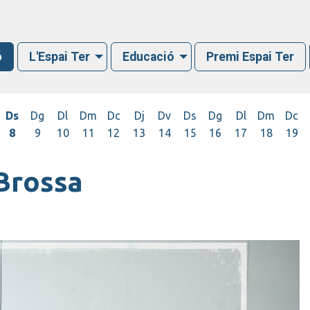
ó
L'Espai Ter
Educació
Premi Espai Ter
Ds
Dg
Dl
Dm
Dc
Dj
Dv
Ds
Dg
Dl
Dm
Dc
8
9
10
11
12
13
14
15
16
17
18
19
 Brossa