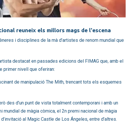
ional reuneix els millors mags de l'escena
èneres i disciplines de la mà d’artistes de renom mundial que
 artista destacat en passades edicions del FIMAG que, amb el
e primer nivell que oferiran:
scinant de manipulació The Mith, trencant tots els esquemes
erò des d’un punt de vista totalment contemporani i amb un
i mundial de màgia còmica, el 2n premi nacional de màgia
d’invitació al Magic Castle de Los Ángeles, entre d’altres.