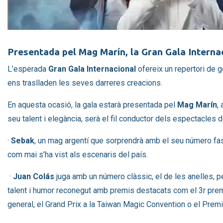
Diapositiva 1 de 1
Presentada pel Mag Marín, la Gran Gala Internac
L’esperada
Gran Gala Internacional
ofereix un repertori de g
ens traslladen les seves darreres creacions.
En aquesta ocasió, la gala estarà presentada pel
Mag Marín
,
seu talent i elegància, serà el fil conductor dels espectacles d
·
Sebak
, un mag argentí que sorprendrà amb el seu número fa
com mai s’ha vist als escenaris del país.
·
Juan Colás
juga amb un número clàssic, el de les anelles, p
talent i humor reconegut amb premis destacats com el 3r prem
general, el Grand Prix a la Taiwan Magic Convention o el Premi 