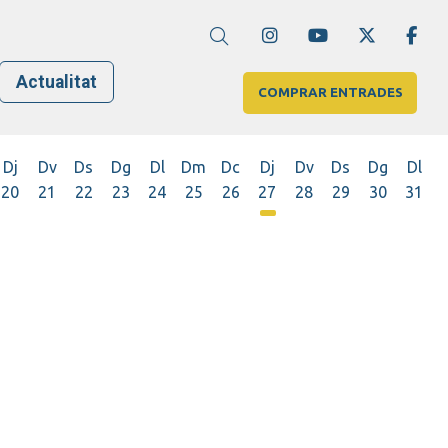
Link a instagram
Link a youtube
Link a twi
Lin
Cerca
Actualitat
COMPRAR ENTRADES
Dj
Dv
Ds
Dg
Dl
Dm
Dc
Dj
Dv
Ds
Dg
Dl
20
21
22
23
24
25
26
27
28
29
30
31
Dijous 27 d'agost