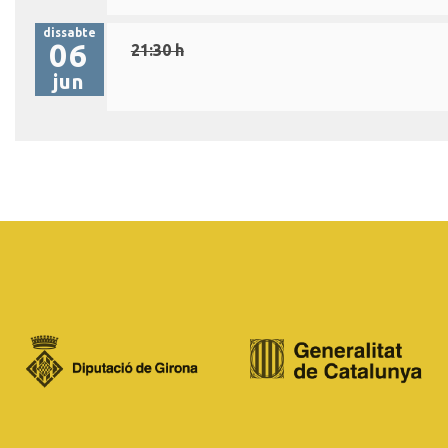
dissabte
06
21:30 h
jun