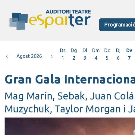
Programaci
Ds
Dg
Dl
Dm
Dc
Dj
Dv
Agost 2026
1
2
3
4
5
6
7
Gran Gala Internaciona
Mag Marín, Sebak, Juan Colás
Muzychuk, Taylor Morgan i J