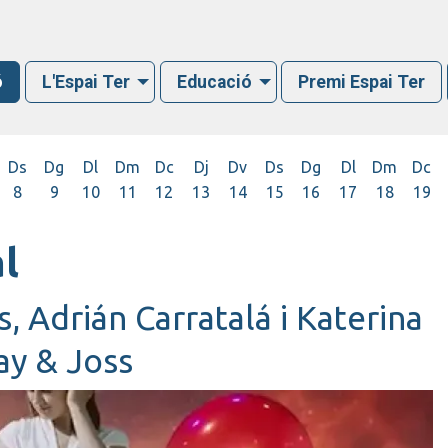
ó
L'Espai Ter
Educació
Premi Espai Ter
Ds
Dg
Dl
Dm
Dc
Dj
Dv
Ds
Dg
Dl
Dm
Dc
8
9
10
11
12
13
14
15
16
17
18
19
l
, Adrián Carratalá i Katerina
ay & Joss