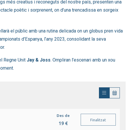
gs més creatius i reconeguts del nostre país, presenten una
ctacle poètic i sorprenent, on d’una trencadissa en sorgeix
larà el públic amb una rutina delicada on un globus pren vida
Campionats d’Espanya, l’any 2023, consolidant la seva
or.
del Regne Unit
Jay & Joss
. Ompliran l’escenari amb un xou
 moment.
Des de
Finalitzat
19 €