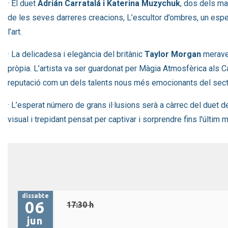
· El duet
Adrián Carratalá i Katerina Muzychuk
, dos dels ma
de les seves darreres creacions, L’escultor d’ombres, un espe
l’art.
· La delicadesa i elegància del britànic
Taylor Morgan
meravel
pròpia. L’artista va ser guardonat per Màgia Atmosfèrica als 
reputació com un dels talents nous més emocionants del sect
· L’esperat número de grans il·lusions serà a càrrec del duet 
visual i trepidant pensat per captivar i sorprendre fins l'últim
dissabte
06
17:30 h
jun