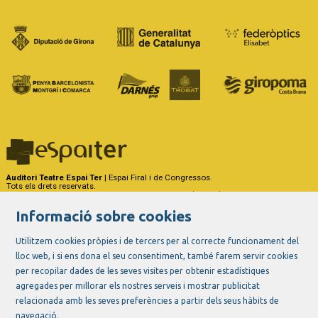
Auditori Teatre Espai Ter
| Espai Firal i de Congressos.
Tots els drets reservats.
Carrer del Riu Ter, 29 - 17257 Torroella de Montgrí (Girona)
Tel. 972 75 50 03 - a/e:
info@espaiter.cat
Informació sobre cookies
|
|
|
Sitemap
Avís Legal
Ús de Cookies
Contactar
Utilitzem cookies pròpies i de tercers per al correcte funcionament del
lloc web, i si ens dona el seu consentiment, també farem servir cookies
Link a instagram
Link a youtube
Link a twitter
Link a facebook
per recopilar dades de les seves visites per obtenir estadístiques
agregades per millorar els nostres serveis i mostrar publicitat
relacionada amb les seves preferències a partir dels seus hàbits de
navegació.