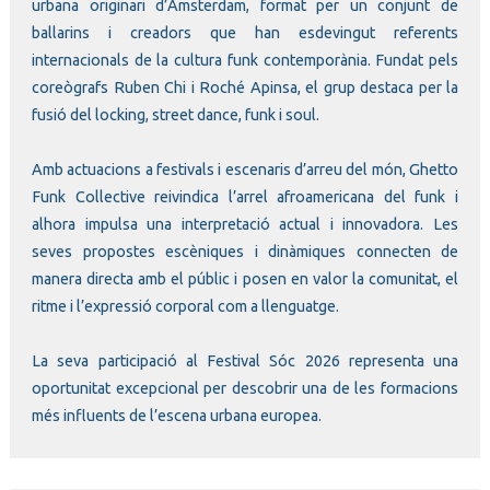
urbana originari d’Amsterdam, format per un conjunt de
ballarins i creadors que han esdevingut referents
internacionals de la cultura funk contemporània. Fundat pels
coreògrafs Ruben Chi i Roché Apinsa, el grup destaca per la
fusió del locking, street dance, funk i soul.
Amb actuacions a festivals i escenaris d’arreu del món, Ghetto
Funk Collective reivindica l’arrel afroamericana del funk i
alhora impulsa una interpretació actual i innovadora. Les
seves propostes escèniques i dinàmiques connecten de
manera directa amb el públic i posen en valor la comunitat, el
ritme i l’expressió corporal com a llenguatge.
La seva participació al Festival Sóc 2026 representa una
oportunitat excepcional per descobrir una de les formacions
més influents de l’escena urbana europea.