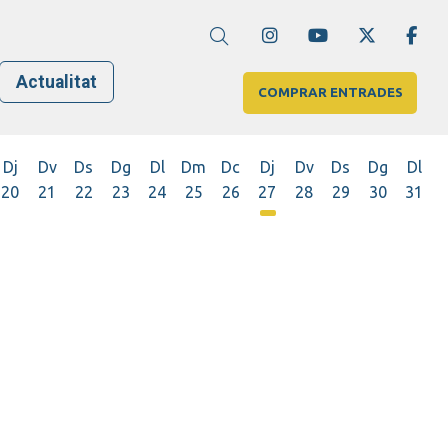
Link a instagram
Link a youtube
Link a twi
Lin
Cerca
Actualitat
COMPRAR ENTRADES
Dj
Dv
Ds
Dg
Dl
Dm
Dc
Dj
Dv
Ds
Dg
Dl
20
21
22
23
24
25
26
27
28
29
30
31
Dijous 27 d'agost