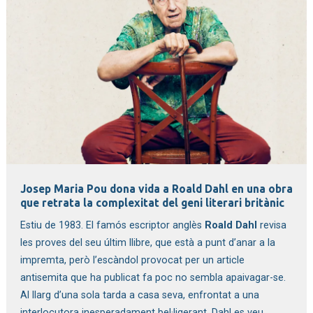
Diapositiva 1 de 1
Josep Maria Pou dona vida a Roald Dahl en una obra 
que retrata la complexitat del geni literari britànic
Estiu de 1983. El famós escriptor anglès 
Roald Dahl
 revisa 
les proves del seu últim llibre, que està a punt d’anar a la 
impremta, però l’escàndol provocat per un article 
antisemita que ha publicat fa poc no sembla apaivagar-se. 
Al llarg d’una sola tarda a casa seva, enfrontat a una 
interlocutora inesperadament bel·ligerant, Dahl es veu 