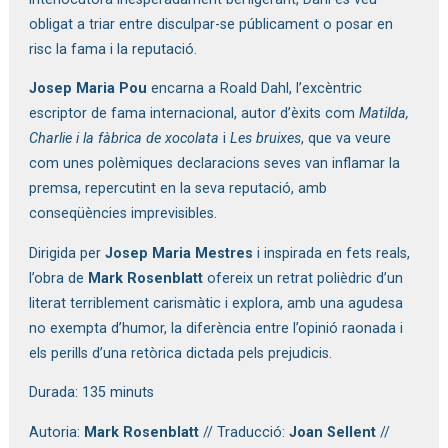
obligat a triar entre disculpar-se públicament o posar en 
risc la fama i la reputació.
Josep Maria Pou
 encarna a Roald Dahl, l’excèntric 
escriptor de fama internacional, autor d’èxits com 
Matilda, 
Charlie i la fàbrica de xocolata 
i
 Les bruixes
, que va veure 
com unes polèmiques declaracions seves van inflamar la 
premsa, repercutint en la seva reputació, amb 
conseqüències imprevisibles. 
Dirigida per 
Josep Maria Mestres
 i inspirada en fets reals, 
l’obra de 
Mark Rosenblatt 
ofereix un retrat polièdric d’un 
literat terriblement carismàtic i explora, amb una agudesa 
no exempta d’humor, la diferència entre l’opinió raonada i 
els perills d’una retòrica dictada pels prejudicis. 
Durada: 135 minuts
Autoria: 
Mark Rosenblatt 
// Traducció: 
Joan Sellent
 // 