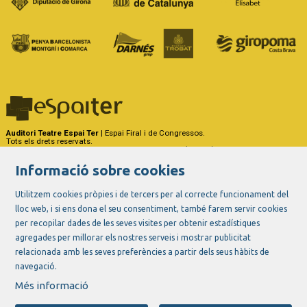
Auditori Teatre Espai Ter
| Espai Firal i de Congressos.
Tots els drets reservats.
Carrer del Riu Ter, 29 - 17257 Torroella de Montgrí (Girona)
Tel. 972 75 50 03 - a/e:
info@espaiter.cat
Informació sobre cookies
|
|
|
Sitemap
Avís Legal
Ús de Cookies
Contactar
Utilitzem cookies pròpies i de tercers per al correcte funcionament del
lloc web, i si ens dona el seu consentiment, també farem servir cookies
Link a instagram
Link a youtube
Link a twitter
Link a facebook
per recopilar dades de les seves visites per obtenir estadístiques
agregades per millorar els nostres serveis i mostrar publicitat
relacionada amb les seves preferències a partir dels seus hàbits de
navegació.
Més informació