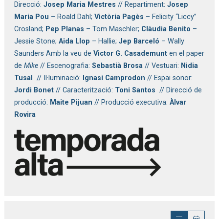
Direcció: 
Josep Maria Mestres
 // Repartiment: 
Josep 
Maria Pou
 – Roald Dahl; 
Victòria Pagès
 – Felicity “Liccy” 
Crosland; 
Pep Planas
 – Tom Maschler; 
Clàudia Benito
 – 
Jessie Stone; 
Aida Llop
 – Hallie; 
Jep Barceló
 – Wally 
Saunders
Amb la veu de 
Victor G. Casademunt
 en el paper 
de 
Mike 
// Escenografia: 
Sebastià Brosa
 // Vestuari: 
Nidia 
Tusal 
 // Il·luminació: 
Ignasi Camprodon
 // Espai sonor: 
Jordi Bonet
 // Caracterització: 
Toni Santos
  // Direcció de 
producció: 
Maite Pijuan
 // Producció executiva: 
Àlvar 
Rovira