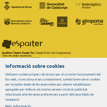
Auditori Teatre Espai Ter
| Espai Firal i de Congressos.
Tots els drets reservats.
Carrer del Riu Ter, 29 - 17257 Torroella de Montgrí (Girona)
Tel. 972 75 50 03 - a/e:
info@espaiter.cat
Informació sobre cookies
|
|
|
Sitemap
Avís Legal
Ús de Cookies
Contactar
Utilitzem cookies pròpies i de tercers per al correcte funcionament del
lloc web, i si ens dona el seu consentiment, també farem servir cookies
Link a instagram
Link a youtube
Link a twitter
Link a facebook
per recopilar dades de les seves visites per obtenir estadístiques
agregades per millorar els nostres serveis i mostrar publicitat
relacionada amb les seves preferències a partir dels seus hàbits de
navegació.
Més informació