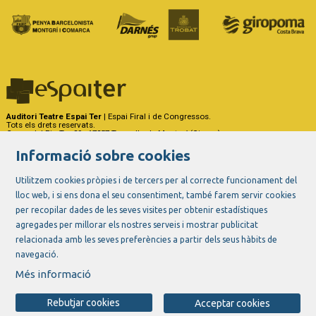
Auditori Teatre Espai Ter
| Espai Firal i de Congressos.
Tots els drets reservats.
Carrer del Riu Ter, 29 - 17257 Torroella de Montgrí (Girona)
Tel. 972 75 50 03 - a/e:
info@espaiter.cat
Informació sobre cookies
|
|
|
Sitemap
Avís Legal
Ús de Cookies
Contactar
Utilitzem cookies pròpies i de tercers per al correcte funcionament del
lloc web, i si ens dona el seu consentiment, també farem servir cookies
Link a instagram
Link a youtube
Link a twitter
Link a facebook
per recopilar dades de les seves visites per obtenir estadístiques
agregades per millorar els nostres serveis i mostrar publicitat
relacionada amb les seves preferències a partir dels seus hàbits de
navegació.
Més informació
Rebutjar cookies
Acceptar cookies