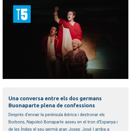
T5
Diapositiva 1 de 1
Una conversa entre els dos germans 
Buonaparte plena de confessions
Després d’envair la península ibèrica i destronar els 
Borbons, Napoleó Bonaparte asseu en el tron d’Espanya i 
de les Índies el seu germà gran Josep. 
José I arriba a 