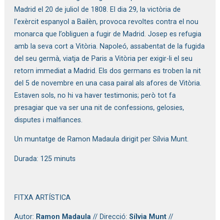
Madrid el 20 de juliol de 1808. El dia 29, la victòria de 
l’exèrcit espanyol a Bailèn, provoca revoltes contra el nou 
monarca que l’obliguen a fugir de Madrid. Josep es refugia 
amb la seva cort a Vitòria. Napoleó, assabentat de la fugida 
del seu germà, viatja de Paris a Vitòria per exigir-li el seu 
retorn immediat a Madrid. Els dos germans es troben la nit 
del 5 de novembre en una casa pairal als afores de Vitòria. 
Estaven sols, no hi va haver testimonis; però tot fa 
presagiar que va ser una nit de confessions, gelosies, 
disputes i malfiances.
Un muntatge de Ramon Madaula dirigit per Sílvia Munt.
Durada: 125 minuts
FITXA ARTÍSTICA
Autor: 
Ramon Madaula
 // Direcció: 
Sílvia Munt 
// 