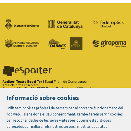
Auditori Teatre Espai Ter
| Espai Firal i de Congressos.
Tots els drets reservats.
Carrer del Riu Ter, 29 - 17257 Torroella de Montgrí (Girona)
Tel. 972 75 50 03 - a/e:
info@espaiter.cat
Informació sobre cookies
|
|
|
Sitemap
Avís Legal
Ús de Cookies
Contactar
Utilitzem cookies pròpies i de tercers per al correcte funcionament del
lloc web, i si ens dona el seu consentiment, també farem servir cookies
Link a instagram
Link a youtube
Link a twitter
Link a facebook
per recopilar dades de les seves visites per obtenir estadístiques
agregades per millorar els nostres serveis i mostrar publicitat