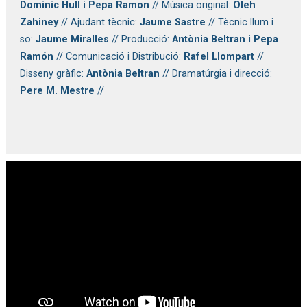
Dominic Hull i Pepa Ramon
// Música original:
Oleh
Zahiney
// Ajudant tècnic:
Jaume Sastre
// Tècnic llum i
so:
Jaume Miralles
// Producció:
Antònia Beltran i Pepa
Ramón
// Comunicació i Distribució:
Rafel Llompart
//
Disseny gràfic:
Antònia Beltran
// Dramatúrgia i direcció:
Pere M. Mestre
//