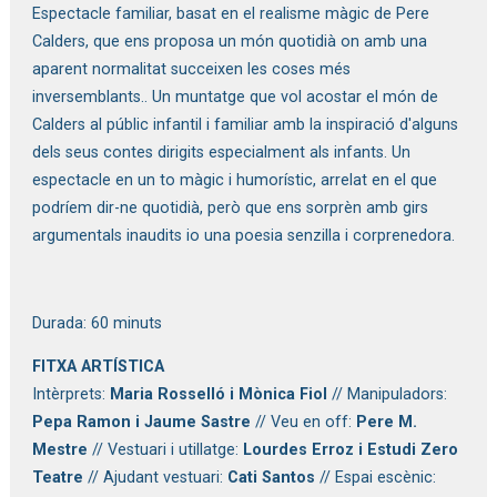
Espectacle familiar, basat en el realisme màgic de Pere
Calders, que ens proposa un món quotidià on amb una
aparent normalitat succeixen les coses més
inversemblants.. Un muntatge que vol acostar el món de
Calders al públic infantil i familiar amb la inspiració d'alguns
dels seus contes dirigits especialment als infants. Un
espectacle en un to màgic i humorístic, arrelat en el que
podríem dir-ne quotidià, però que ens sorprèn amb girs
argumentals inaudits io una poesia senzilla i corprenedora.
Durada: 60 minuts
FITXA ARTÍSTICA
Intèrprets:
Maria Rosselló i Mònica Fiol
// Manipuladors:
Pepa Ramon i Jaume Sastre
// Veu en off:
Pere M.
Mestre
// Vestuari i utillatge:
Lourdes Erroz i Estudi Zero
Teatre
// Ajudant vestuari:
Cati Santos
// Espai escènic: