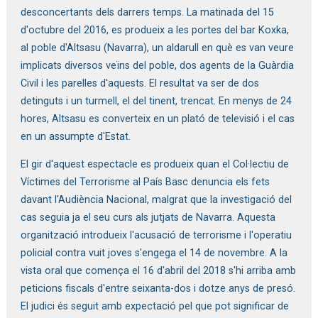
desconcertants dels darrers temps. La matinada del 15
d'octubre del 2016, es produeix a les portes del bar Koxka,
al poble d'Altsasu (Navarra), un aldarull en què es van veure
implicats diversos veïns del poble, dos agents de la Guàrdia
Civil i les parelles d'aquests. El resultat va ser de dos
detinguts i un turmell, el del tinent, trencat. En menys de 24
hores, Altsasu es converteix en un plató de televisió i el cas
en un assumpte d'Estat.
El gir d'aquest espectacle es produeix quan el Col·lectiu de
Víctimes del Terrorisme al País Basc denuncia els fets
davant l'Audiència Nacional, malgrat que la investigació del
cas seguia ja el seu curs als jutjats de Navarra. Aquesta
organització introdueix l'acusació de terrorisme i l'operatiu
policial contra vuit joves s'engega el 14 de novembre. A la
vista oral que comença el 16 d'abril del 2018 s'hi arriba amb
peticions fiscals d'entre seixanta-dos i dotze anys de presó.
El judici és seguit amb expectació pel que pot significar de