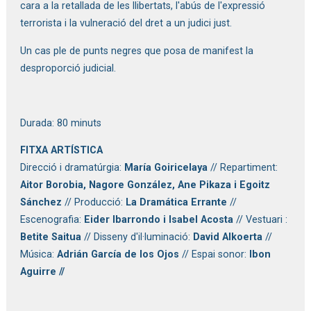
cara a la retallada de les llibertats, l'abús de l'expressió
terrorista i la vulneració del dret a un judici just.
Un cas ple de punts negres que posa de manifest la
desproporció judicial.
Durada: 80 minuts
FITXA ARTÍSTICA
Direcció i dramatúrgia:
María Goiricelaya
// Repartiment:
Aitor Borobia, Nagore González, Ane Pikaza i Egoitz
Sánchez
// Producció:
La Dramática Errante
//
Escenografia:
Eider Ibarrondo i Isabel Acosta
// Vestuari :
Betite Saitua
// Disseny d'il·luminació:
David Alkoerta
//
Música:
Adrián García de los Ojos
// Espai sonor:
Ibon
Aguirre //