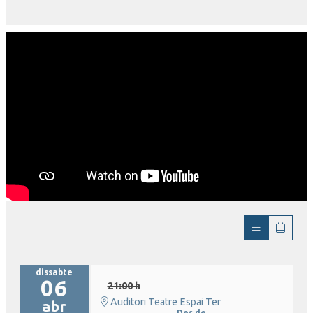
dissabte
06
21:00 h
Auditori Teatre Espai Ter
abr
Des de