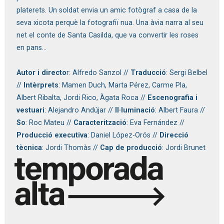
platerets. Un soldat envia un amic fotògraf a casa de la 
seva xicota perquè la fotografiï nua. Una àvia narra al seu 
net el conte de Santa Casilda, que va convertir les roses 
en pans…
Autor i directo
r: Alfredo Sanzol // 
Traducció
: Sergi Belbel 
// 
Intèrprets
: Mamen Duch, Marta Pérez, Carme Pla, 
Albert Ribalta, Jordi Rico, Àgata Roca // 
Escenografia i 
vestuari
: Alejandro Andújar // 
Il·luminació
: Albert Faura // 
So
: Roc Mateu // 
Caracterització
: Eva Fernández // 
Producció executiva
: Daniel López-Orós //
 Direcció 
tècnica
: Jordi Thomàs // 
Cap de producció
: Jordi Brunet