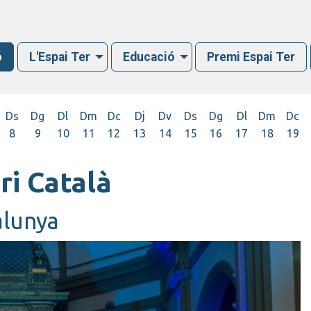
ó
L'Espai Ter
Educació
Premi Espai Ter
Ds
Dg
Dl
Dm
Dc
Dj
Dv
Ds
Dg
Dl
Dm
Dc
8
9
10
11
12
13
14
15
16
17
18
19
ri Català
alunya