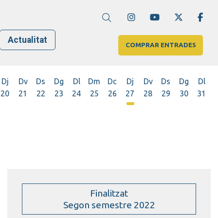
Link a instagram
Link a youtube
Link a twi
Lin
Cerca
Actualitat
COMPRAR ENTRADES
Dj
Dv
Ds
Dg
Dl
Dm
Dc
Dj
Dv
Ds
Dg
Dl
20
21
22
23
24
25
26
27
28
29
30
31
Dijous 27 d'agost
Finalitzat
Segon semestre 2022