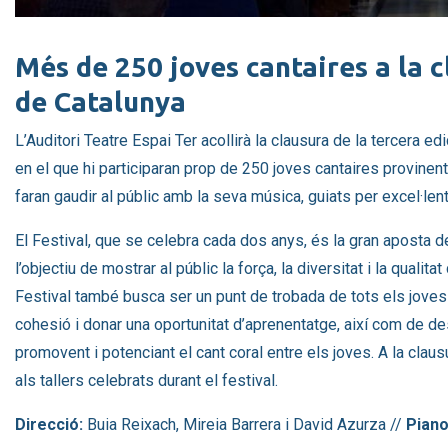
Diapositiva 1 de 1
Més de 250 joves cantaires a la c
de Catalunya
L’Auditori Teatre Espai Ter acollirà la clausura de la tercera edi
en el que hi participaran prop de 250 joves cantaires provinent
faran gaudir al públic amb la seva música, guiats per excel·lent
El Festival, que se celebra cada dos anys, és la gran aposta d
l’objectiu de mostrar al públic la força, la diversitat i la qualit
Festival també busca ser un punt de trobada de tots els joves ca
cohesió i donar una oportunitat d’aprenentatge, així com de des
promovent i potenciant el cant coral entre els joves. A la claus
als tallers celebrats durant el festival.
Direcció:
Buia Reixach, Mireia Barrera i David Azurza //
Piano