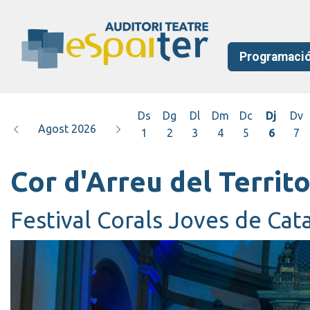
Programaci
Ds
Dg
Dl
Dm
Dc
Dj
Dv
Agost 2026
1
2
3
4
5
6
7
Cor d'Arreu del Territo
Festival Corals Joves de Cat