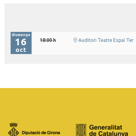
diumenge
16
18:00 h
Auditori Teatre Espai Ter
oct