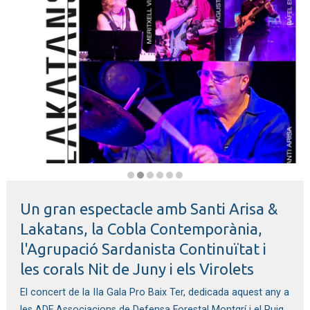
Diapositiva 2 de 6: Santi Arisa i els Lakatans
Un gran espectacle amb Santi Arisa &
Lakatans, la Cobla Contemporània,
l'Agrupació Sardanista Continuïtat i
les corals Nit de Juny i els Virolets
El concert de la IIa Gala Pro Baix Ter, dedicada aquest any a
les ADF Associacions de Defensa Forestal Montgrí i el Puig