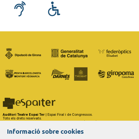
Auditori Teatre Espai Ter
| Espai Firal i de Congressos.
Tots els drets reservats.
Carrer del Riu Ter, 29 - 17257 Torroella de Montgrí (Girona)
Tel. 972 75 50 03 - a/e:
info@espaiter.cat
Informació sobre cookies