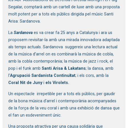
Segalar, comptarà amb un cartell de luxe amb una proposta
molt potent per a tots els públics dirigida pel músic Santi
Arisa: Sardanova.
La
Sardanova
es va crear fa 25 anys a Catalunya i ara us
proposem revisitar-la amb una mirada innovadora adaptada
als temps actuals. Sardanova suggereix una lectura actual
de la música d’arrel on es combinarà la música de cobla,
amb la cobla contemporània; la música de jazz i rock, el
pop i el funk amb
Santi Arisa & Lakatans
; la dansa, amb
l’
Agrupació Sardanista Continuïtat
; i els cors, amb la
Coral Nit de Juny
i
els Virolets.
Un espectacle irrepetible per a tots els públics, per gaudir
de la bona música d’arrel i contemporània acompanyades
de la força de la veu coral i amb una exhibició de dansa que
el fan un esdeveniment únic.
Una proposta atractiva per una causa solidària que