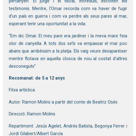
pertanyen. El jutge i el fiscal, incrèduls, escolten els
testimonis. Mentre, l'Omar recorda com va haver de fugir
d'un país en guerra i com va perdre als seus pares al mar,
esperant tenir una oportunitat a la vida.
“Em dic Omar. El meu pare era jardiner i la meva mare feia
olor de canyella. A tots dos se’ls va empassar el mar poc
abans que arribéssim a la platja. Els vaig veure desaparèixer
mentre flotava en aquella closca de nou al costat d’altres
desconeguts”
Recomanat: de 5 a 12 anys
Fitxa artística
Autor: Ramon Molins a partir del conte de Beatriz Osés
Direcció: Ramon Molins
Repartiment: Jesús Agelet, Andrés Batista, Begonya Ferrer i
Jordi Gilabert/Albert García