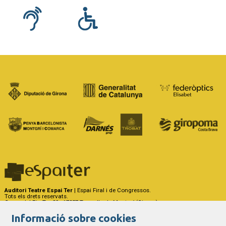
Auditori Teatre Espai Ter
| Espai Firal i de Congressos.
Tots els drets reservats.
Carrer del Riu Ter, 29 - 17257 Torroella de Montgrí (Girona)
Tel. 972 75 50 03 - a/e:
info@espaiter.cat
Informació sobre cookies