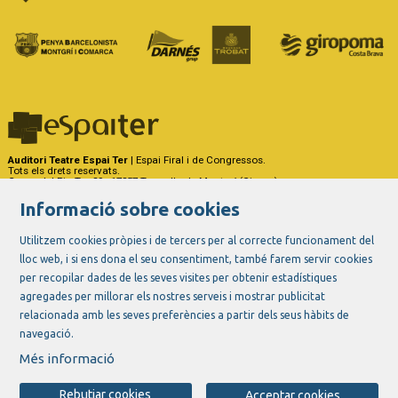
Auditori Teatre Espai Ter
| Espai Firal i de Congressos.
Tots els drets reservats.
Carrer del Riu Ter, 29 - 17257 Torroella de Montgrí (Girona)
Tel. 972 75 50 03 - a/e:
info@espaiter.cat
Informació sobre cookies
|
|
|
Sitemap
Avís Legal
Ús de Cookies
Contactar
Utilitzem cookies pròpies i de tercers per al correcte funcionament del
lloc web, i si ens dona el seu consentiment, també farem servir cookies
Link a instagram
Link a youtube
Link a twitter
Link a facebook
per recopilar dades de les seves visites per obtenir estadístiques
agregades per millorar els nostres serveis i mostrar publicitat
relacionada amb les seves preferències a partir dels seus hàbits de
navegació.
Més informació
Rebutjar cookies
Acceptar cookies