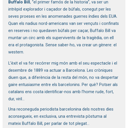
Buffalo Bill
, “el primer famós de la historia”, va ser un 
intrèpid explorador i caçador de búfals, conegut per les 
seves proeses en les anomenades guerres índies dels EUA. 
Quan els nadius nord-americans van ser vençuts i confinats 
en reserves i no quedaven búfals per caçar, Buffalo Bill va 
muntar un circ amb els supervivents de la tragèdia, on ell 
era el protagonista. Sense saber-ho, va crear un gènere: el 
western.
L’èxit el va fer recórrer mig món amb el seu espectacle i el 
desembre de 1889 va actuar a Barcelona. Les cròniques 
diuen que, a diferència de la resta del món, no va despertar 
gaire entusiasme entre els barcelonins. Per què? Potser als 
catalans ens costa identificar-nos amb l’home rude, fort, 
dur, viril...
Una reconeguda periodista barcelonina dels nostres dies 
aconsegueix, en exclusiva, una entrevista pòstuma al 
mateix Buffalo Bill, per parlar de tot plegat...