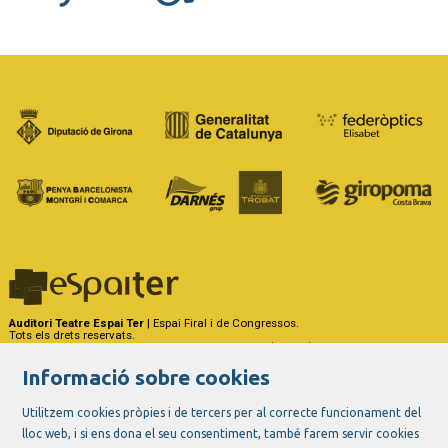
Auditori Teatre Espai Ter
| Espai Firal i de Congressos.
Tots els drets reservats.
Carrer del Riu Ter, 29 - 17257 Torroella de Montgrí (Girona)
Tel. 972 75 50 03 - a/e:
info@espaiter.cat
Informació sobre cookies
|
|
|
Sitemap
Avís Legal
Ús de Cookies
Contactar
Utilitzem cookies pròpies i de tercers per al correcte funcionament del
lloc web, i si ens dona el seu consentiment, també farem servir cookies