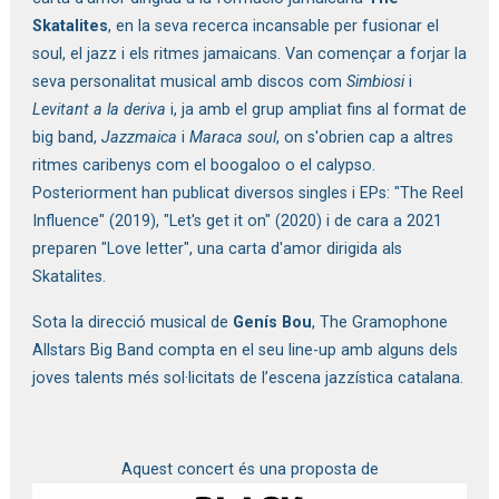
Skatalites
, en la seva recerca incansable per fusionar el 
soul, el jazz i els ritmes jamaicans. Van començar a forjar la 
seva personalitat musical amb discos com 
Simbiosi
 i 
Levitant a la deriva
 i, ja amb el grup ampliat fins al format de 
big band, 
Jazzmaica
 i 
Maraca soul
, on s'obrien cap a altres 
ritmes caribenys com el boogaloo o el calypso. 
Posteriorment han publicat diversos singles i EPs: "The Reel 
Influence" (2019), "Let's get it on" (2020) i de cara a 2021 
preparen "Love letter", una carta d'amor dirigida als 
Skatalites. 
Sota la direcció musical de 
Genís Bou
, The Gramophone 
Allstars Big Band compta en el seu line-up amb alguns dels 
joves talents més sol·licitats de l’escena jazzística catalana.
Aquest concert és una proposta de