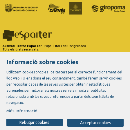
Auditori Teatre Espai Ter
| Espai Firal i de Congressos.
Tots els drets reservats.
Carrer del Riu Ter, 29 - 17257 Torroella de Montgrí (Girona)
Tel. 972 75 50 03 - a/e:
info@espaiter.cat
Informació sobre cookies
|
|
|
Sitemap
Avís Legal
Ús de Cookies
Contactar
Utilitzem cookies pròpies i de tercers per al correcte funcionament del
lloc web, i si ens dona el seu consentiment, també farem servir cookies
Link a instagram
Link a youtube
Link a twitter
Link a facebook
per recopilar dades de les seves visites per obtenir estadístiques
agregades per millorar els nostres serveis i mostrar publicitat
relacionada amb les seves preferències a partir dels seus hàbits de
navegació.
Més informació
Rebutjar cookies
Acceptar cookies