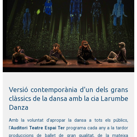
Diapositiva 1 de 1
Versió contemporània d’un dels grans 
clàssics de la dansa amb la cia Larumbe 
Danza 
Amb la voluntat d’apropar la dansa a tots els públics, 
l’
Auditori Teatre Espai Ter 
programa cada any a la tardor 
produccions de ballet de gran qualitat, de la mateixa 