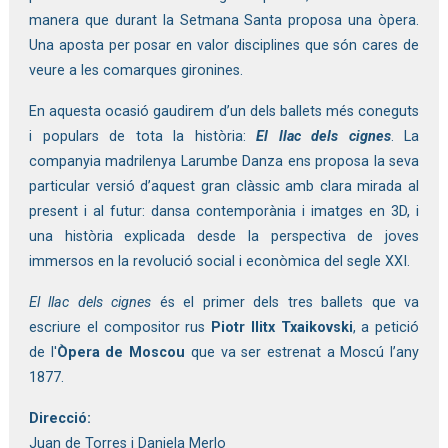
manera que durant la Setmana Santa proposa una òpera. 
Una aposta per posar en valor disciplines que són cares de 
veure a les comarques gironines. 
En aquesta ocasió gaudirem d’un dels ballets més coneguts 
i populars de tota la història: 
El llac dels cignes
. La 
companyia madrilenya Larumbe Danza ens proposa la seva 
particular versió d’aquest gran clàssic amb clara mirada al 
present i al futur: dansa contemporània i imatges en 3D, i 
una història explicada desde la perspectiva de joves 
immersos en la revolució social i econòmica del segle XXI. 
El llac dels cignes
 és el primer dels tres ballets que va 
escriure el compositor rus 
Piotr Ilitx Txaikovski
, a petició 
de l'
Òpera de Moscou
 que va ser estrenat a Moscú l’any 
1877. 
Direcció:
Juan de Torres i Daniela Merlo