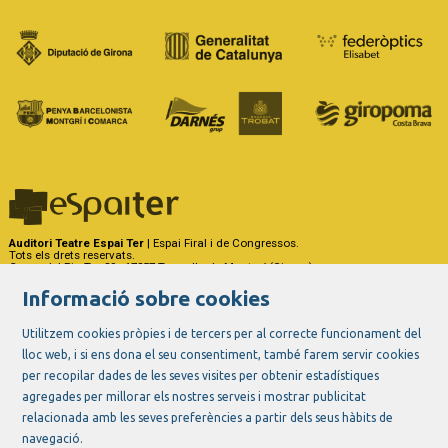
Auditori Teatre Espai Ter
| Espai Firal i de Congressos.
Tots els drets reservats.
Carrer del Riu Ter, 29 - 17257 Torroella de Montgrí (Girona)
Tel. 972 75 50 03 - a/e:
info@espaiter.cat
Informació sobre cookies
|
|
|
Sitemap
Avís Legal
Ús de Cookies
Contactar
Utilitzem cookies pròpies i de tercers per al correcte funcionament del
lloc web, i si ens dona el seu consentiment, també farem servir cookies
Link a instagram
Link a youtube
Link a twitter
Link a facebook
per recopilar dades de les seves visites per obtenir estadístiques
agregades per millorar els nostres serveis i mostrar publicitat
relacionada amb les seves preferències a partir dels seus hàbits de
navegació.