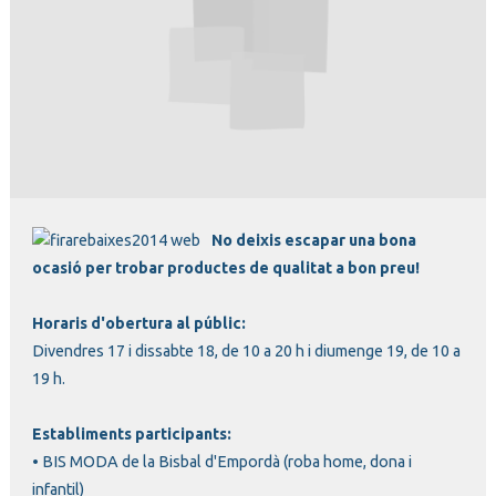
Diapositiva 1 de 1
No deixis escapar una bona
ocasió per trobar productes de qualitat a bon preu!
Horaris d'obertura al públic:
Divendres 17 i dissabte 18, de 10 a 20 h i diumenge 19, de 10 a
19 h.
Establiments participants:
• BIS MODA de la Bisbal d'Empordà (roba home, dona i
infantil)