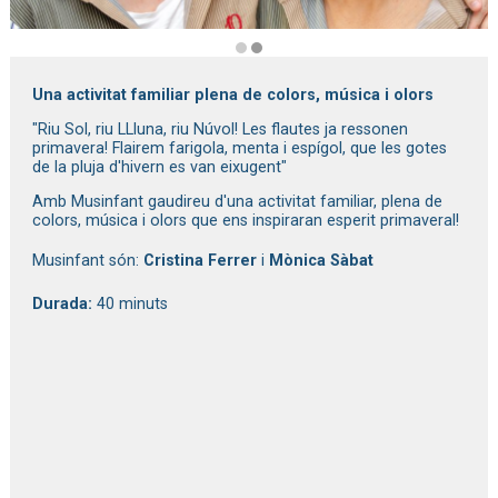
Diapositiva 2 de 2: Musinfant
Una activitat familiar plena de colors, música i olors
"Riu Sol, riu LLluna, riu Núvol! Les flautes ja ressonen
primavera! Flairem farigola, menta i espígol, que les gotes
de la pluja d'hivern es van eixugent"
Amb Musinfant gaudireu d'una activitat familiar, plena de 
colors, música i olors que ens inspiraran esperit primaveral!
Musinfant són:
Cristina Ferrer
i
Mònica Sàbat
Durada:
40 minuts