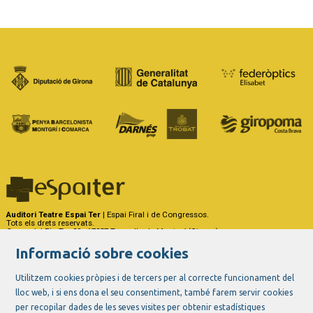
Auditori Teatre Espai Ter
| Espai Firal i de Congressos.
Tots els drets reservats.
Carrer del Riu Ter, 29 - 17257 Torroella de Montgrí (Girona)
Tel. 972 75 50 03 - a/e:
info@espaiter.cat
Informació sobre cookies
|
|
|
Sitemap
Avís Legal
Ús de Cookies
Contactar
Utilitzem cookies pròpies i de tercers per al correcte funcionament del
lloc web, i si ens dona el seu consentiment, també farem servir cookies
Link a instagram
Link a youtube
Link a twitter
Link a facebook
per recopilar dades de les seves visites per obtenir estadístiques