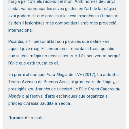
màgia per tots els racons del món. Amb només deu anys
d’edat va començar les seves gestes en l’art de la màgia i
avui podem dir que gràcies a la seva experiència i tenacitat
és dels il·lusionistes més competitius i amb més projecció
internacional.
Picardia, art i personalitat són paraules que defineixen
aquest jove mag. Ell sempre ens recorda la frase que diu
que si téns màgia no necessites truc. I és ben veritat perquè
l’únic que està trucat és ell.
2n premi al concurs
Pura Magia
de TVE (2017), ha actuat al
Teatro Avenida de Buenos Aires, al gran teatre de Taipey, al
prestigiós xou francès de televisió
Le Plus Grand Cabaret du
Monde
o al festival d’arts escèniques que organitza el
príncep d’Aràbia Saudita a Yedda.
Durada:
60 minuts