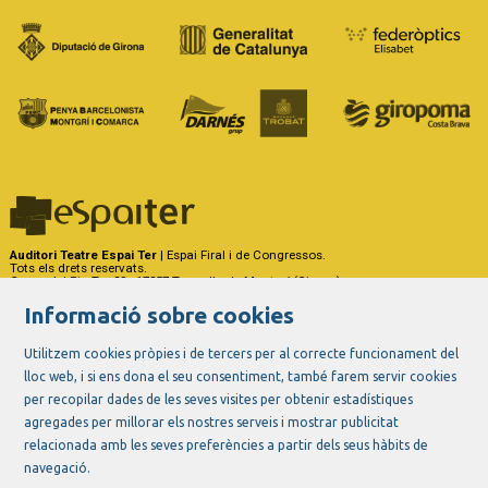
Auditori Teatre Espai Ter
| Espai Firal i de Congressos.
Tots els drets reservats.
Carrer del Riu Ter, 29 - 17257 Torroella de Montgrí (Girona)
Tel. 972 75 50 03 - a/e:
info@espaiter.cat
Informació sobre cookies
|
|
|
Sitemap
Avís Legal
Ús de Cookies
Contactar
Utilitzem cookies pròpies i de tercers per al correcte funcionament del
lloc web, i si ens dona el seu consentiment, també farem servir cookies
Link a instagram
Link a youtube
Link a twitter
Link a facebook
per recopilar dades de les seves visites per obtenir estadístiques
agregades per millorar els nostres serveis i mostrar publicitat
relacionada amb les seves preferències a partir dels seus hàbits de
navegació.