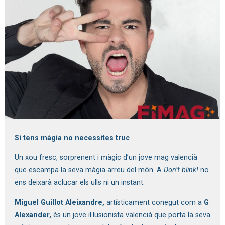
Diapositiva 1 de 1
Si tens màgia no necessites truc
Un xou fresc, sorprenent i màgic d’un jove mag valencià
que escampa la seva màgia arreu del món. A
Don’t blink!
no
ens deixarà aclucar els ulls ni un instant.
Miguel Guillot Aleixandre,
artísticament conegut com a
G
Alexander,
és un jove il·lusionista valencià que porta la seva