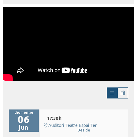
diumenge
06
17:30 h
Auditori Teatre Espai Ter
jun
Des de