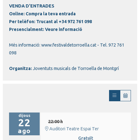
VENDA D'ENTRADES
Online:
Compra la teva entrada
Per telèfon:
Trucant al +34 972 761 098
Presencialment:
Veure informació
Més informació:
www.festivaldetorroella.cat
- Tel. 972 761
098
Organitza:
Joventuts musicals de Torroella de Montgrí
dijous
22
22:00 h
Auditori Teatre Espai Ter
ago
Gratuït