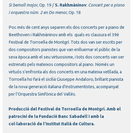
Si bemoll major
, Op. 19 /
S.
Rakhmàninov
:
Concert per a piano
i orquestra núm. 2 en Do menor
, Op. 18
Poc més de cent anys separen els dos concerts per a piano de
Beethoven i Rakhmàninov amb els quals es clausura el 39è
Festival de Torroella de Montgrí. Tots dos van ser escrits per
dos compositors pianistes que van enlluernar el públic de la
seva època amb el seu virtuosisme, i tots dos concerts van ser
estrenats pels mateixos compositors al piano. Només un
virtuós s'enfronta als dos concerts en una mateixa vetllada, a
Torroella ho farà el sicilià Giuseppe Andaloro, brillant pianista
de la nova generació italiana d'instrumentistes, acompanyat
per l'Orquestra Simfònica del Vallès.
Producció del Festival de Torroella de Montgrí. Amb el
patrocini de la Fundació Banc Sabadell i
amb la
col·laboració de l'Institut Italià de Cultura
.