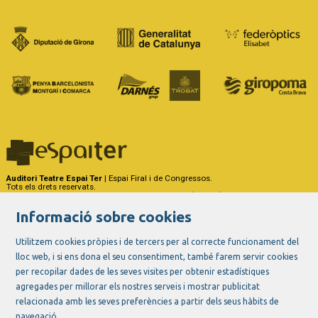
Auditori Teatre Espai Ter
| Espai Firal i de Congressos.
Tots els drets reservats.
Carrer del Riu Ter, 29 - 17257 Torroella de Montgrí (Girona)
Tel. 972 75 50 03 - a/e:
info@espaiter.cat
Informació sobre cookies
|
|
|
Sitemap
Avís Legal
Ús de Cookies
Contactar
Utilitzem cookies pròpies i de tercers per al correcte funcionament del
lloc web, i si ens dona el seu consentiment, també farem servir cookies
Link a instagram
Link a youtube
Link a twitter
Link a facebook
per recopilar dades de les seves visites per obtenir estadístiques
agregades per millorar els nostres serveis i mostrar publicitat
relacionada amb les seves preferències a partir dels seus hàbits de
navegació.