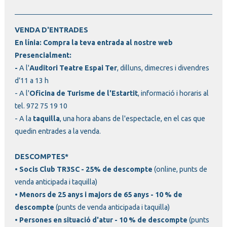
VENDA D'ENTRADES
En línia:
Compra la teva entrada al nostre web
Presencialment:
-
A l'
Auditori Teatre Espai Ter
, dilluns, dimecres i divendres
d’11 a 13 h
- A l'
Oficina de Turisme de l'Estartit
, informació i horaris al
tel. 972 75 19 10
- A la
taquilla
, una hora abans de l'espectacle, en el cas que
quedin entrades a la venda.
DESCOMPTES*
• Socis Club TR3SC - 25% de descompte
(online, punts de
venda anticipada i taquilla)
•
Menors de 25 anys i majors de 65 anys - 10 % de
descompte
(punts de venda anticipada i taquilla)
•
Persones en situació d'atur - 10 % de descompte
(punts