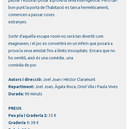
passar l’estona i posar a prova la seva intel·ligència. Però tan
bon punt la porta de l’habitació es tanca hermèticament,
comencen a passar coses
estranyes.
Sortir d’aquella escape room no serà tan divertit com
imaginaven, i el joc es convertirà en un infern que posarà a
prova la seva amistat fins a límits insospitats. Encara que no
ho sembli, això és una comèdia...una
comèdia de por.
Autors i direcció:
Joel Joan i Hèctor Claramunt
Repartiment:
Joel Joan, Àgata Roca, Oriol Vila i Paula Vives
Durada:
90 minuts
PREUS
Peu pla i Graderia 2:
35 €
Graderia 1:
38 €